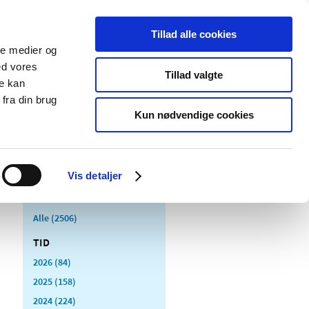
Tillad alle cookies
ale medier og
Udgivelser
Cookies
ed vores
Tillad valgte
re kan
dicinsk
Særlige
fra din brug
styr
produktområder
Kun nødvendige cookies
Vis detaljer
Alle (2506)
TID
2026 (84)
2025 (158)
2024 (224)