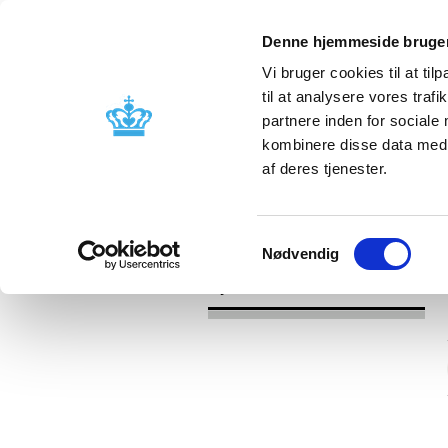
Denne hjemmeside bruger
Vi bruger cookies til at til
til at analysere vores tra
partnere inden for sociale
Godkendelse og
Bivirkninger
kombinere disse data med a
kontrol
produktinfo
af deres tjenester.
/
Nyheder
2016
Samtykkevalg
Nødvendig
Nyheder