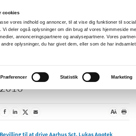
 cookies
passe vores indhold og annoncer, til at vise dig funktioner til soci
Nyheder
Om os
Kontakt
fik. Vi deler også oplysninger om din brug af vores hjemmeside m
 medier, annonceringspartnere og analysepartnere. Vores partne
 og
Tilskud og
Apoteker og salg af
Me
ndre oplysninger, du har givet dem, eller som de har indsamlet 
rmation
priser
medicin
ud
Præferencer
Statistik
Marketing
2016
Bevilling til at drive Aarhus Sct. Lukas Apotek