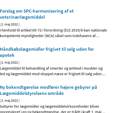
Forslag om SPC-harmonisering af et
veterinærlægemiddel
|
2. maj 2022
|
I henhold til artikel 69-72 i forordning (EU) 2019/6 kan nationale
kompetente myndigheder (NCA) såvel som indehavere af
…
Håndkøbslægemidler frigivet til salg uden for
apotek
|
2. maj 2022
|
Lægemiddel til behandling af smerter og ømhed i muskler og
led og lægemiddel mod stoppet næse er frigivet til salg uden
…
Ny bekendtgørelse medfører højere gebyrer på
Lægemiddelstyrelsens område
|
2. maj 2022
|
Gebyrer for lægemidler og lægemiddelvirksomheder bliver
opreguleret i en ny bekendtgørelse, der er trådt i kraft 1. maj
…