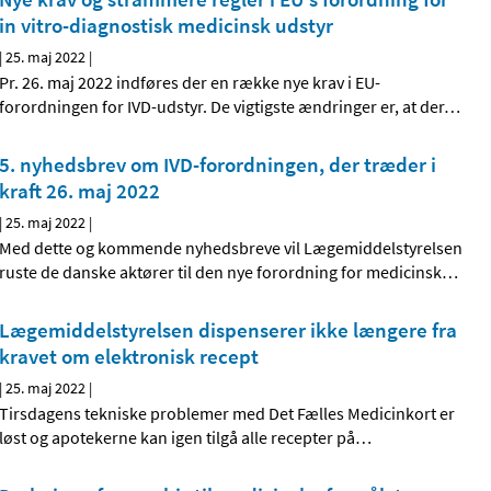
in vitro-diagnostisk medicinsk udstyr
|
25. maj 2022
|
Pr. 26. maj 2022 indføres der en række nye krav i EU-
forordningen for IVD-udstyr. De vigtigste ændringer er, at der
…
5. nyhedsbrev om IVD-forordningen, der træder i
kraft 26. maj 2022
|
25. maj 2022
|
Med dette og kommende nyhedsbreve vil Lægemiddelstyrelsen
ruste de danske aktører til den nye forordning for medicinsk
…
Lægemiddelstyrelsen dispenserer ikke længere fra
kravet om elektronisk recept
|
25. maj 2022
|
Tirsdagens tekniske problemer med Det Fælles Medicinkort er
løst og apotekerne kan igen tilgå alle recepter på
…