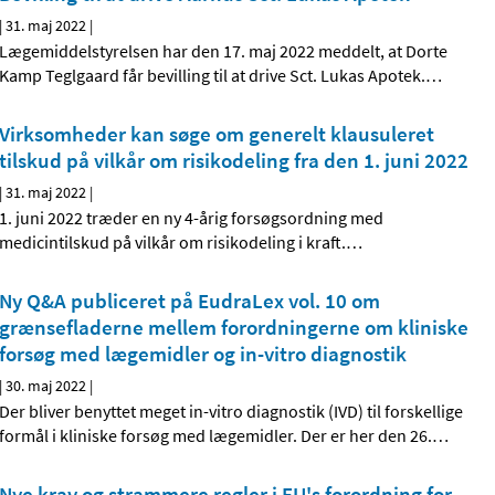
|
31. maj 2022
|
Lægemiddelstyrelsen har den 17. maj 2022 meddelt, at Dorte
Kamp Teglgaard får bevilling til at drive Sct. Lukas Apotek.
…
Virksomheder kan søge om generelt klausuleret
tilskud på vilkår om risikodeling fra den 1. juni 2022
|
31. maj 2022
|
1. juni 2022 træder en ny 4-årig forsøgsordning med
medicintilskud på vilkår om risikodeling i kraft.
…
Ny Q&A publiceret på EudraLex vol. 10 om
grænsefladerne mellem forordningerne om kliniske
forsøg med lægemidler og in-vitro diagnostik
|
30. maj 2022
|
Der bliver benyttet meget in-vitro diagnostik (IVD) til forskellige
formål i kliniske forsøg med lægemidler. Der er her den 26.
…
Nye krav og strammere regler i EU's forordning for