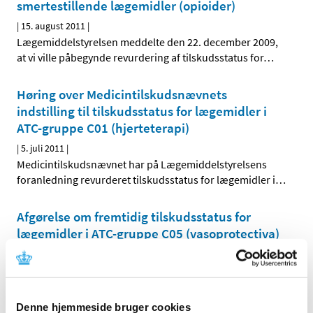
smertestillende lægemidler (opioider)
|
15. august 2011
|
Lægemiddelstyrelsen meddelte den 22. december 2009,
at vi ville påbegynde revurdering af tilskudsstatus for
…
Høring over Medicintilskudsnævnets
indstilling til tilskudsstatus for lægemidler i
ATC-gruppe C01 (hjerteterapi)
|
5. juli 2011
|
Medicintilskudsnævnet har på Lægemiddelstyrelsens
foranledning revurderet tilskudsstatus for lægemidler i
…
Afgørelse om fremtidig tilskudsstatus for
lægemidler i ATC-gruppe C05 (vasoprotectiva)
|
28. juni 2011
|
Lægemiddelstyrelsen har den 27. juni 2011 truffet
afgørelse om fremtidig tilskudsstatus for lægemidler i
…
Denne hjemmeside bruger cookies