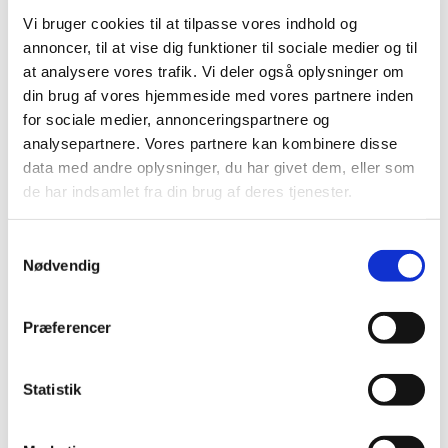
Høring over Medicintilskudsnævnets
Vi bruger cookies til at tilpasse vores indhold og
indstilling for glucosamin
annoncer, til at vise dig funktioner til sociale medier og til
|
27. maj 2011
|
at analysere vores trafik. Vi deler også oplysninger om
Medicintilskudsnævnet har revurderet tilskudsstatus for
din brug af vores hjemmeside med vores partnere inden
lægemidler, der indeholder glucosamin. Lægemidlerne
…
for sociale medier, annonceringspartnere og
analysepartnere. Vores partnere kan kombinere disse
Høring over Medicintilskudsnævnets
data med andre oplysninger, du har givet dem, eller som
indstilling til tilskudsstatus for lægemidler til
de har indsamlet fra din brug af deres tjenester.
behandling af depression og angst
(lægemidler i ATC-gruppe N06A m.fl.)
Samtykkevalg
|
6. maj 2011
|
Nødvendig
Medicintilskudsnævnet har på Lægemiddelstyrelsens
foranledning revurderet tilskudsstatus for lægemidler i
…
Præferencer
Lægemiddelstyrelsen indleder ad hoc
revurdering af tilskudsstatus for glucosamin
Statistik
(M01AX05)
|
3. marts 2011
|