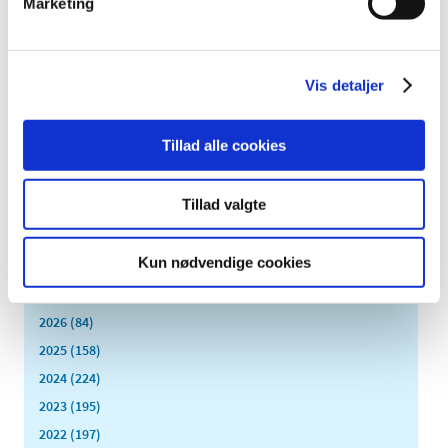
Marketing
Kliniske studier har skabt tvivl om effekten af glucosamin
til lindring af smerter ved slidgigt (osteoartrose). Blandt
…
Vis detaljer
Revurdering af tilskudsstatus for lægemidler
mod depression og angstlidelser
|
11. januar 2011
|
Tillad alle cookies
Lægemiddelstyrelsen meddelte den 22. december 2009,
at vi ville påbegynde revurdering
Tillad valgte
Alle (2506)
Kun nødvendige cookies
TID
2026 (84)
2025 (158)
2024 (224)
2023 (195)
2022 (197)