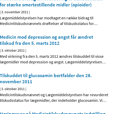
for stærke smertestillende midler (opioider)
|
3. november 2011
|
Lægemiddelstyrelsen har modtaget en række bidrag til
Medicintilskudsnævnets drøftelser af tilskudsstatus for
…
Medicin mod depression og angst får ændret
tilskud fra den 5. marts 2012
|
3. oktober 2011
|
Med virkning fra den 5. marts 2012 ændres tilskuddet til visse
lægemidler mod depression og angst. Lægemiddelstyrelsen
…
Tilskuddet til glucosamin bortfalder den 28.
november 2011
|
3. oktober 2011
|
Medicintilskudsnævnet og Lægemiddelstyrelsen har revurderet
tilskudsstatus for lægemidler, der indeholder glucosamin. Vi
…
Høringssvar på Medicintilskudsnævnets indstilling