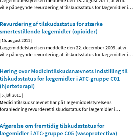
Lægemiddelstyrelsen meddelte den 15. august 2011, at vi nu
ville påbegynde revurdering af tilskudsstatus for lægemidler i
…
Revurdering af tilskudsstatus for stærke
smertestillende lægemidler (opioider)
|
15. august 2011
|
Lægemiddelstyrelsen meddelte den 22. december 2009, at vi
ville påbegynde revurdering af tilskudsstatus for lægemidler i
…
Høring over Medicintilskudsnævnets indstilling til
tilskudsstatus for lægemidler i ATC-gruppe C01
(hjerteterapi)
|
5. juli 2011
|
Medicintilskudsnævnet har på Lægemiddelstyrelsens
foranledning revurderet tilskudsstatus for lægemidler i
…
Afgørelse om fremtidig tilskudsstatus for
lægemidler i ATC-gruppe C05 (vasoprotectiva)