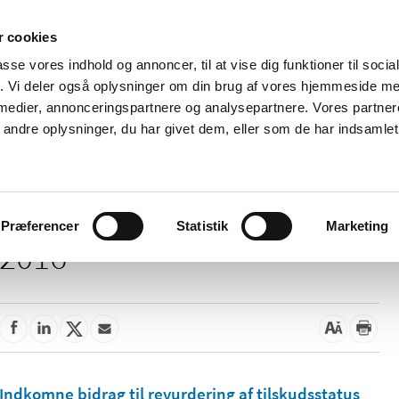
 cookies
passe vores indhold og annoncer, til at vise dig funktioner til soci
Nyheder
Om os
Kontakt
fik. Vi deler også oplysninger om din brug af vores hjemmeside m
 medier, annonceringspartnere og analysepartnere. Vores partne
 og
Tilskud og
Apoteker og salg af
Me
ndre oplysninger, du har givet dem, eller som de har indsamlet 
rmation
priser
medicin
ud
Præferencer
Statistik
Marketing
2016
Indkomne bidrag til revurdering af tilskudsstatus