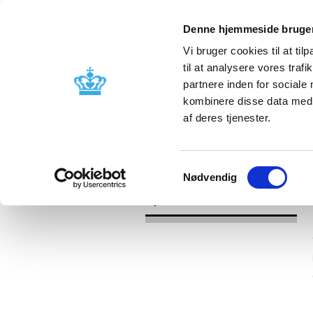
Denne hjemmeside bruger
Vi bruger cookies til at til
til at analysere vores tra
partnere inden for sociale
Godkendelse og
Bivirkninger
kombinere disse data med a
kontrol
produktinfo
af deres tjenester.
/
Nyheder
2016
Samtykkevalg
Nødvendig
Nyheder