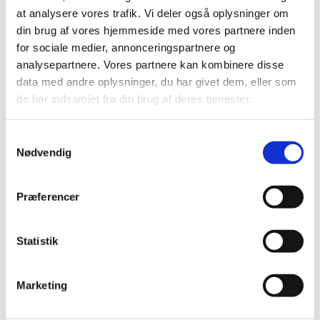
En ny blanket til tilbagekaldelse af et lægemiddel findes
at analysere vores trafik. Vi deler også oplysninger om
nu på Lægemiddelstyrelsen hjemmeside.
din brug af vores hjemmeside med vores partnere inden
for sociale medier, annonceringspartnere og
Tilskudsstatus for prolaktinhæmmende,
analysepartnere. Vores partnere kan kombinere disse
androgene og antiandrogene lægemidler
data med andre oplysninger, du har givet dem, eller som
|
1. juli 2019
|
de har indsamlet fra din brug af deres tjenester.
Medicintilskudsnævnet har revurderet tilskudsstatus for
medicin til ammestop, forhøjet indhold af prolaktin i
…
Samtykkevalg
Nødvendig
Ledig bevilling til Hammel Frijsenborg Apotek
|
1. juli 2019
|
Præferencer
Bevillingen til at drive Hammel Frijsenborg Apotek er
ledig pr. 1. januar 2020.
Statistik
Genordination af visse typer medicin kan nu
ske på apoteket
Marketing
|
1. juli 2019
|
I dag træder en ny ordning i kraft, der gør det muligt for