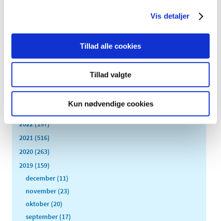
nogle patienter i fast behandling at få genordineret
…
Vis detaljer
Alle (2506)
Tillad alle cookies
TID
2026 (84)
Tillad valgte
2025 (158)
2024 (224)
Kun nødvendige cookies
2023 (195)
2022 (197)
2021 (516)
2020 (263)
2019 (159)
december (11)
november (23)
oktober (20)
september (17)