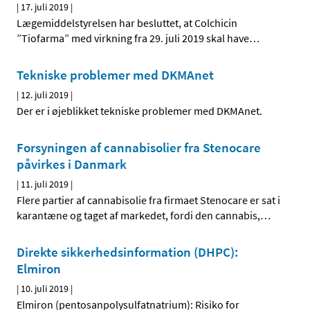
|
17. juli 2019
|
Lægemiddelstyrelsen har besluttet, at Colchicin
”Tiofarma” med virkning fra 29. juli 2019 skal have
…
Tekniske problemer med DKMAnet
|
12. juli 2019
|
Der er i øjeblikket tekniske problemer med DKMAnet.
Forsyningen af cannabisolier fra Stenocare
påvirkes i Danmark
|
11. juli 2019
|
Flere partier af cannabisolie fra firmaet Stenocare er sat i
karantæne og taget af markedet, fordi den cannabis,
…
Direkte sikkerhedsinformation (DHPC):
Elmiron
|
10. juli 2019
|
Elmiron (pentosanpolysulfatnatrium): Risiko for