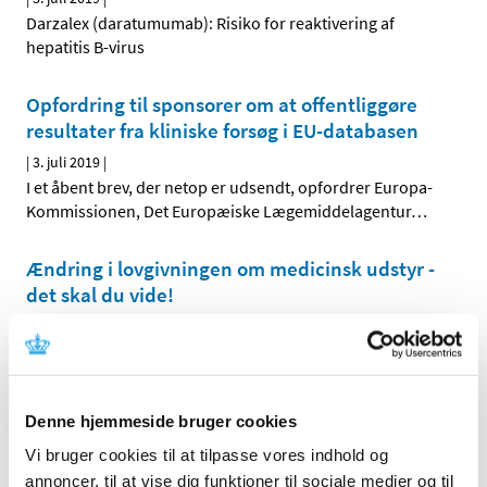
Darzalex (daratumumab): Risiko for reaktivering af
hepatitis B-virus
Opfordring til sponsorer om at offentliggøre
resultater fra kliniske forsøg i EU-databasen
|
3. juli 2019
|
I et åbent brev, der netop er udsendt, opfordrer Europa-
Kommissionen, Det Europæiske Lægemiddelagentur
…
Ændring i lovgivningen om medicinsk udstyr -
det skal du vide!
|
2. juli 2019
|
To nye europæiske forordninger erstatter de tre
eksisterende direktiver. De to nye forordninger skal
…
Denne hjemmeside bruger cookies
Ny blanket til tilbagekaldelsesbrev
Vi bruger cookies til at tilpasse vores indhold og
|
2. juli 2019
|
annoncer, til at vise dig funktioner til sociale medier og til