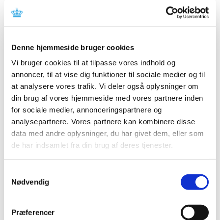
Lyxumia. Lægemidlet har fået generelt tilskud.
Afgørelse om generelt tilskud til Dymista
Denne hjemmeside bruger cookies
|
12. marts 2013
|
Vi har truffet afgørelse i ansøgning om generelt tilskud til
Vi bruger cookies til at tilpasse vores indhold og
Dymista. Lægemidlet har fået generelt tilskud. Dymista
…
annoncer, til at vise dig funktioner til sociale medier og til
at analysere vores trafik. Vi deler også oplysninger om
Høringssvar på Medicintilskuds­nævnets 2.
din brug af vores hjemmeside med vores partnere inden
forslag til indstilling til tilskudsstatus for
for sociale medier, annonceringspartnere og
lægemidler mod diabetes
analysepartnere. Vores partnere kan kombinere disse
data med andre oplysninger, du har givet dem, eller som
|
6. marts 2013
|
de har indsamlet fra din brug af deres tjenester.
Medicintilskudsnævnets 2. forslag til indstilling til
fremtidig tilskudsstatus for lægemidler mod diabetes i
…
Samtykkevalg
Nødvendig
Alle (2506)
TID
Præferencer