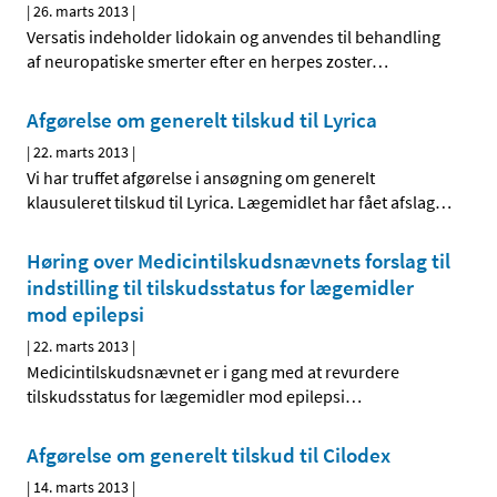
|
26. marts 2013
|
Versatis indeholder lidokain og anvendes til behandling
af neuropatiske smerter efter en herpes zoster
…
Afgørelse om generelt tilskud til Lyrica
|
22. marts 2013
|
Vi har truffet afgørelse i ansøgning om generelt
klausuleret tilskud til Lyrica. Lægemidlet har fået afslag
…
Høring over Medicintilskuds­nævnets forslag til
indstilling til tilskudsstatus for lægemidler
mod epilepsi
|
22. marts 2013
|
Medicintilskudsnævnet er i gang med at revurdere
tilskudsstatus for lægemidler mod epilepsi
…
Afgørelse om generelt tilskud til Cilodex
|
14. marts 2013
|