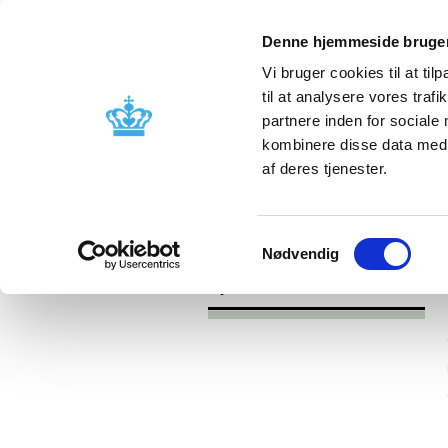
Denne hjemmeside bruger
Vi bruger cookies til at til
til at analysere vores tra
partnere inden for sociale
Godkendelse og
Bivirkninger
kombinere disse data med a
kontrol
produktinfo
af deres tjenester.
/
Nyheder
2016
Samtykkevalg
Nødvendig
Nyheder