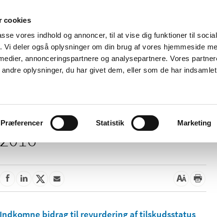
 cookies
passe vores indhold og annoncer, til at vise dig funktioner til soci
Nyheder
Om os
Kontakt
fik. Vi deler også oplysninger om din brug af vores hjemmeside m
 medier, annonceringspartnere og analysepartnere. Vores partne
 og
Tilskud og
Apoteker og salg af
Me
ndre oplysninger, du har givet dem, eller som de har indsamlet 
rmation
priser
medicin
ud
Præferencer
Statistik
Marketing
2016
Indkomne bidrag til revurdering af tilskudsstatus