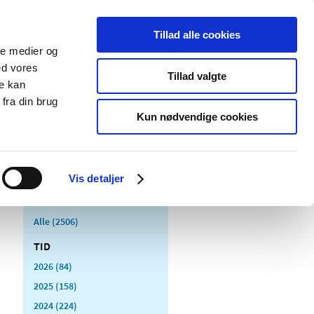
Tillad alle cookies
ale medier og
Udgivelser
Cookies
ed vores
Tillad valgte
re kan
dicinsk
Særlige
fra din brug
styr
produktområder
Kun nødvendige cookies
Vis detaljer
Alle (2506)
TID
2026 (84)
2025 (158)
2024 (224)