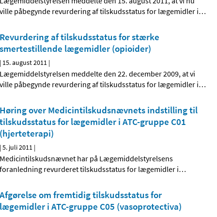
Lægemiddelstyrelsen meddelte den 15. august 2011, at vi nu
ville påbegynde revurdering af tilskudsstatus for lægemidler i
…
Revurdering af tilskudsstatus for stærke
smertestillende lægemidler (opioider)
|
15. august 2011
|
Lægemiddelstyrelsen meddelte den 22. december 2009, at vi
ville påbegynde revurdering af tilskudsstatus for lægemidler i
…
Høring over Medicintilskudsnævnets indstilling til
tilskudsstatus for lægemidler i ATC-gruppe C01
(hjerteterapi)
|
5. juli 2011
|
Medicintilskudsnævnet har på Lægemiddelstyrelsens
foranledning revurderet tilskudsstatus for lægemidler i
…
Afgørelse om fremtidig tilskudsstatus for
lægemidler i ATC-gruppe C05 (vasoprotectiva)