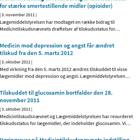
for stærke smertestillende midler (opioider)
|
3. november 2011
|
Lægemiddelstyrelsen har modtaget en række bidrag til
Medicintilskudsnævnets drøftelser af tilskudsstatus for
…
Medicin mod depression og angst får ændret
tilskud fra den 5. marts 2012
|
3. oktober 2011
|
Med virkning fra den 5. marts 2012 ændres tilskuddet til visse
lægemidler mod depression og angst. Lægemiddelstyrelsen
…
Tilskuddet til glucosamin bortfalder den 28.
november 2011
|
3. oktober 2011
|
Medicintilskudsnævnet og Lægemiddelstyrelsen har revurderet
tilskudsstatus for lægemidler, der indeholder glucosamin. Vi
…
Høringssvar på Medicintilskudsnævnets indstilling