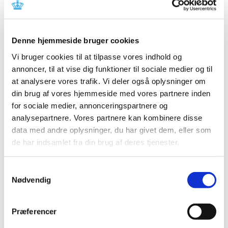
Ameluz, Cyclogyl
|
8. september 2020
|
Der er i øjeblikket problemer med forsyningen af
Denne hjemmeside bruger cookies
Valaciclovir, Ameluz og Cyclogyl
Vi bruger cookies til at tilpasse vores indhold og
annoncer, til at vise dig funktioner til sociale medier og til
COVID-19: Lægemiddelstyrelsen genoptager
at analysere vores trafik. Vi deler også oplysninger om
midlertidig praksis, hvor alle
din brug af vores hjemmeside med vores partnere inden
lægemiddelpakninger medtages i
for sociale medier, annonceringspartnere og
Medicinpriser
analysepartnere. Vores partnere kan kombinere disse
|
4. september 2020
|
data med andre oplysninger, du har givet dem, eller som
Som led i at forebygge potentielle forsyningsproblemer
de har indsamlet fra din brug af deres tjenester.
for lægemidler under Corona-pandemien, har
…
Samtykkevalg
DHPC Prevymis (letermovir)
Nødvendig
|
3. september 2020
|
Prevymis (letermovir) koncentrat til infusionsvæske,
Præferencer
opløsning – Påkrævet administration gennem et sterilt
…