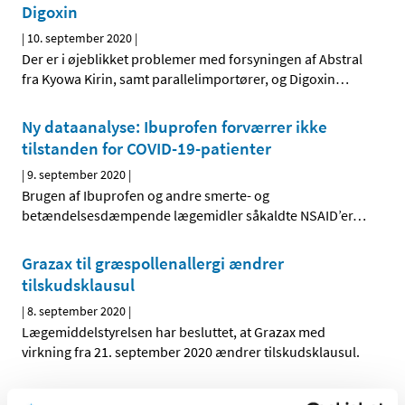
Digoxin
|
10. september 2020
|
Der er i øjeblikket problemer med forsyningen af Abstral
fra Kyowa Kirin, samt parallelimportører, og Digoxin
…
Ny dataanalyse: Ibuprofen forværrer ikke
tilstanden for COVID-19-patienter
|
9. september 2020
|
Brugen af Ibuprofen og andre smerte- og
betændelsesdæmpende lægemidler såkaldte NSAID’er
…
Grazax til græspollenallergi ændrer
tilskudsklausul
|
8. september 2020
|
Lægemiddelstyrelsen har besluttet, at Grazax med
virkning fra 21. september 2020 ændrer tilskudsklausul.
Forsyningsvanskeligheder for Valaciclovir,