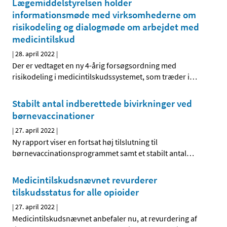
Lægemiddelstyrelsen holder
informationsmøde med virksomhederne om
risikodeling og dialogmøde om arbejdet med
medicintilskud
|
28. april 2022
|
Der er vedtaget en ny 4-årig forsøgsordning med
risikodeling i medicintilskudssystemet, som træder i
…
Stabilt antal indberettede bivirkninger ved
børnevaccinationer
|
27. april 2022
|
Ny rapport viser en fortsat høj tilslutning til
børnevaccinationsprogrammet samt et stabilt antal
…
Medicintilskudsnævnet revurderer
tilskudsstatus for alle opioider
|
27. april 2022
|
Medicintilskudsnævnet anbefaler nu, at revurdering af