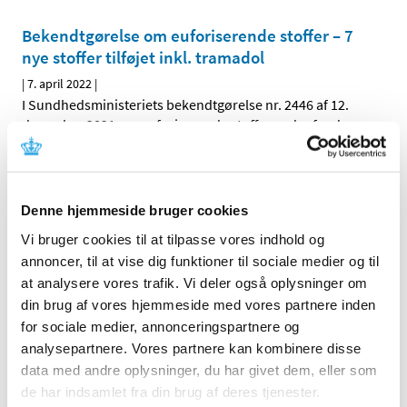
Bekendtgørelse om euforiserende stoffer – 7
nye stoffer tilføjet inkl. tramadol
|
7. april 2022
|
I Sundhedsministeriets bekendtgørelse nr. 2446 af 12.
december 2021 om euforiserende stoffer er der fra den
…
Håndtering af kliniske lægemiddelforsøg i
forhold til krigen i Ukraine
Denne hjemmeside bruger cookies
|
5. april 2022
|
Vi bruger cookies til at tilpasse vores indhold og
Den aktuelle krig i Ukraine kan have betydning for en
annoncer, til at vise dig funktioner til sociale medier og til
række kliniske lægemiddelforsøg. Både når det gælder
…
at analysere vores trafik. Vi deler også oplysninger om
din brug af vores hjemmeside med vores partnere inden
Lægemiddelstyrelsen præsenterer ny strategi
for sociale medier, annonceringspartnere og
|
5. april 2022
|
analysepartnere. Vores partnere kan kombinere disse
Lægemiddelstyrelsens direktør Lars Bo Nielsen har netop
data med andre oplysninger, du har givet dem, eller som
præsenteret styrelsens nye strategi 2022-26. Strategien
…
de har indsamlet fra din brug af deres tjenester.