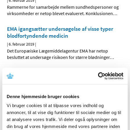
|
6. februar 2019
|
Rammerne for samarbejde mellem sundhedspersoner og
virksomheder er netop blevet evalueret. Konklusionen
…
EMA igangsætter undersøgelse af visse typer
blodfortyndende medicin
|
6. februar 2019
|
Det Europæiske Lægemiddelagentur EMA har netop
besluttet at undersøge risikoen for større blødninger
…
Blodtryksmedicin med valsartan tilbagekaldes
- opdateret
|
1. februar 2019
|
Der er fundet potentielt sundhedsskadelige urenheder i
Denne hjemmeside bruger cookies
flere varianter af medicin med det aktive stof valsartan.
…
Vi bruger cookies til at tilpasse vores indhold og
annoncer, til at vise dig funktioner til sociale medier og til
Nye EU-regler mod forfalsket medicin
at analysere vores trafik. Vi deler også oplysninger om
|
30. januar 2019
|
din brug af vores hjemmeside med vores partnere inden