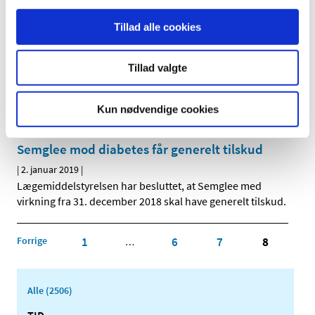
en interessent til sine drøftelser af tilskudsstatus for
…
Tillad alle cookies
Genopslag: Ledig bevilling til Hjørring Svane
Apotek
Tillad valgte
|
8. januar 2019
|
Bevillingen til at drive Hjørring Svane Apotek er ledig pr. 1.
Kun nødvendige cookies
juni 2019.
Semglee mod diabetes får generelt tilskud
|
2. januar 2019
|
Lægemiddelstyrelsen har besluttet, at Semglee med
virkning fra 31. december 2018 skal have generelt tilskud.
Forrige
1
6
7
8
…
Alle (2506)
TID