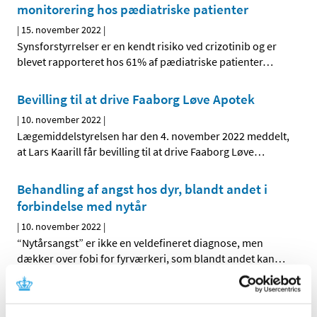
monitorering hos pædiatriske patienter
|
15. november 2022
|
Synsforstyrrelser er en kendt risiko ved crizotinib og er
blevet rapporteret hos 61% af pædiatriske patienter
…
Bevilling til at drive Faaborg Løve Apotek
|
10. november 2022
|
Lægemiddelstyrelsen har den 4. november 2022 meddelt,
at Lars Kaarill får bevilling til at drive Faaborg Løve
…
Behandling af angst hos dyr, blandt andet i
forbindelse med nytår
|
10. november 2022
|
“Nytårsangst” er ikke en veldefineret diagnose, men
dækker over fobi for fyrværkeri, som blandt andet kan
…
Skærpet anbefaling om monitorering af
gravide ved systemisk brug af NSAID (Non-