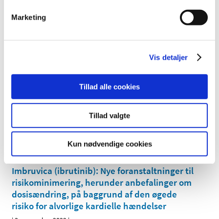
kliniske forsøg med lægemidler registreres i
Marketing
den europæiske database EudraVigilance for
fremover at kunne indberette alvorlige
…
|
4. november 2022
|
Vis detaljer
I forbindelse med overgangen til den nye EU-forordning
for kliniske forsøg med lægemidler vil det ved
…
Tillad alle cookies
Praksisændring for Lægemiddelstyrelsens
inspektioner
Tillad valgte
|
4. november 2022
|
Lægemiddelstyrelsen har påbegyndt implementering af
Kun nødvendige cookies
det elektroniske underskriftssystem (Penneo). Fra 1.
…
Imbruvica (ibrutinib): Nye foranstaltninger til
risikominimering, herunder anbefalinger om
dosisændring, på baggrund af den øgede
risiko for alvorlige kardielle hændelser