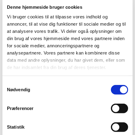
steroide antiinflammatoriske midler)
Denne hjemmeside bruger cookies
|
9. november 2022
|
Vi bruger cookies til at tilpasse vores indhold og
På baggrund af anbefaling fra den europæiske
annoncer, til at vise dig funktioner til sociale medier og til
bivirkningskomité PRAC har koordinationsgruppen for
…
at analysere vores trafik. Vi deler også oplysninger om
din brug af vores hjemmeside med vores partnere inden
Nomegestrolacetat* og chlormadinonacetat:
for sociale medier, annonceringspartnere og
Tiltag for at mindske risiko for meningeom
analysepartnere. Vores partnere kan kombinere disse
|
8. november 2022
|
data med andre oplysninger, du har givet dem, eller som
Der er en øget risiko for at udvikle meningeom (enkelt
de har indsamlet fra din brug af deres tjenester.
eller multiple) efter brug af chlormadinonacetat eller
…
Samtykkevalg
MedSafetyWeek: Vigtigt at være opmærksom
Nødvendig
på bivirkninger ved medicin
|
8. november 2022
|
Præferencer
Medicin, der sælges i Danmark, er sikker og velundersøgt
medicin. Alligevel kan medicin give uønskede
…
Statistik
Fra december 2022 skal alle sponsorer for