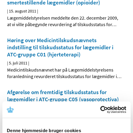
smertestillende lægemidler (opioider)
|
15. august 2011
|
Lægemiddelstyrelsen meddelte den 22. december 2009,
at vi ville påbegynde revurdering af tilskudsstatus for
…
Høring over Medicintilskudsnævnets
indstilling til tilskudsstatus for lægemidler i
ATC-gruppe C01 (hjerteterapi)
|
5. juli 2011
|
Medicintilskudsnævnet har på Lægemiddelstyrelsens
foranledning revurderet tilskudsstatus for lægemidler i
…
Afgørelse om fremtidig tilskudsstatus for
lægemidler i ATC-gruppe C05 (vasoprotectiva)
|
28. juni 2011
|
Lægemiddelstyrelsen har den 27. juni 2011 truffet
afgørelse om fremtidig tilskudsstatus for lægemidler i
…
Denne hjemmeside bruger cookies