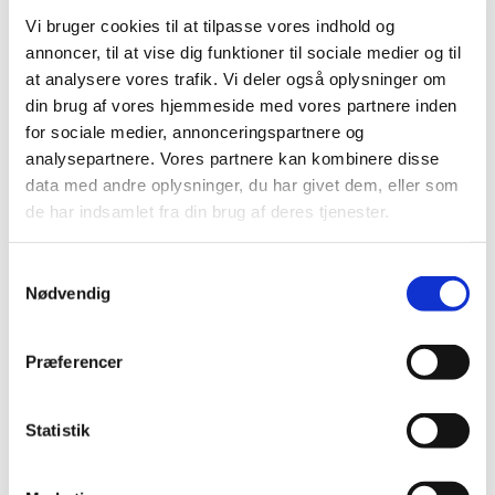
Høring over Medicintilskudsnævnets
Vi bruger cookies til at tilpasse vores indhold og
indstilling for glucosamin
annoncer, til at vise dig funktioner til sociale medier og til
|
27. maj 2011
|
at analysere vores trafik. Vi deler også oplysninger om
Medicintilskudsnævnet har revurderet tilskudsstatus for
din brug af vores hjemmeside med vores partnere inden
lægemidler, der indeholder glucosamin. Lægemidlerne
…
for sociale medier, annonceringspartnere og
analysepartnere. Vores partnere kan kombinere disse
Høring over Medicintilskudsnævnets
data med andre oplysninger, du har givet dem, eller som
indstilling til tilskudsstatus for lægemidler til
de har indsamlet fra din brug af deres tjenester.
behandling af depression og angst
(lægemidler i ATC-gruppe N06A m.fl.)
Samtykkevalg
|
6. maj 2011
|
Nødvendig
Medicintilskudsnævnet har på Lægemiddelstyrelsens
foranledning revurderet tilskudsstatus for lægemidler i
…
Præferencer
Lægemiddelstyrelsen indleder ad hoc
revurdering af tilskudsstatus for glucosamin
Statistik
(M01AX05)
|
3. marts 2011
|