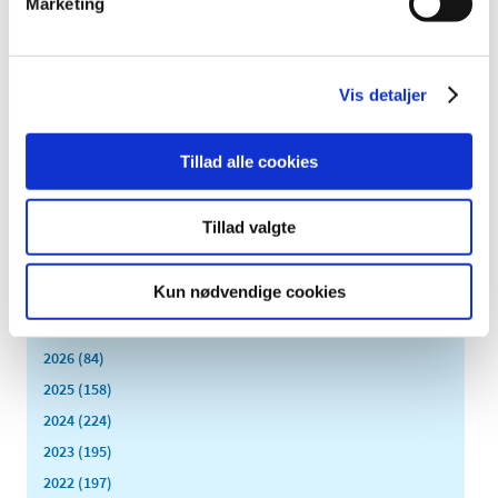
Marketing
Kliniske studier har skabt tvivl om effekten af glucosamin
til lindring af smerter ved slidgigt (osteoartrose). Blandt
…
Vis detaljer
Revurdering af tilskudsstatus for lægemidler
mod depression og angstlidelser
|
11. januar 2011
|
Tillad alle cookies
Lægemiddelstyrelsen meddelte den 22. december 2009,
at vi ville påbegynde revurdering
Tillad valgte
Alle (2506)
Kun nødvendige cookies
TID
2026 (84)
2025 (158)
2024 (224)
2023 (195)
2022 (197)