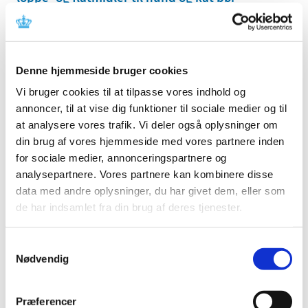
revurderes
|
9. januar 2023
|
Frem til 31. marts 2023 er der offentlig høring om,
hvordan naturen bliver påvirket, når loppe- og
…
Denne hjemmeside bruger cookies
Vi bruger cookies til at tilpasse vores indhold og
Forslag til lovændring af forordningen om
annoncer, til at vise dig funktioner til sociale medier og til
medicinsk udstyr
at analysere vores trafik. Vi deler også oplysninger om
|
6. januar 2023
|
din brug af vores hjemmeside med vores partnere inden
EU Kommissionen har i dag vedtaget et forslag til en
for sociale medier, annonceringspartnere og
lovændring af forordningen om medicinsk udstyr, som
…
analysepartnere. Vores partnere kan kombinere disse
data med andre oplysninger, du har givet dem, eller som
Lægemiddelstyrelsens whistleblowerordning i
de har indsamlet fra din brug af deres tjenester.
perioden 17. december 2021 til 31. december
2022 (offentlighedsordning)
Samtykkevalg
|
5. januar 2023
|
Nødvendig
Det følger af whistleblowerloven, at myndigheder
omfattet af reglerne om aktindsigt i offentlighedsloven
…
Præferencer