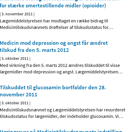
for stærke smertestillende midler (opioider)
|
3. november 2011
|
Lægemiddelstyrelsen har modtaget en række bidrag til
Medicintilskudsnævnets drøftelser af tilskudsstatus for
…
Medicin mod depression og angst får ændret
tilskud fra den 5. marts 2012
|
3. oktober 2011
|
Med virkning fra den 5. marts 2012 ændres tilskuddet til visse
lægemidler mod depression og angst. Lægemiddelstyrelsen
…
Tilskuddet til glucosamin bortfalder den 28.
november 2011
|
3. oktober 2011
|
Medicintilskudsnævnet og Lægemiddelstyrelsen har revurderet
tilskudsstatus for lægemidler, der indeholder glucosamin. Vi
…
Høringssvar på Medicintilskudsnævnets indstilling