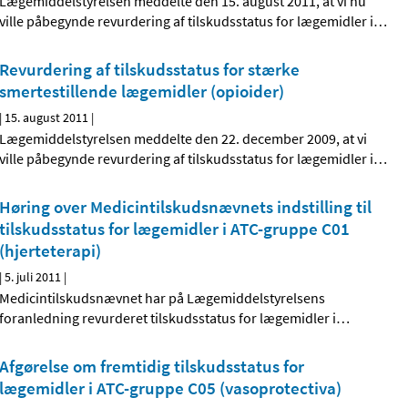
Lægemiddelstyrelsen meddelte den 15. august 2011, at vi nu
ville påbegynde revurdering af tilskudsstatus for lægemidler i
…
Revurdering af tilskudsstatus for stærke
smertestillende lægemidler (opioider)
|
15. august 2011
|
Lægemiddelstyrelsen meddelte den 22. december 2009, at vi
ville påbegynde revurdering af tilskudsstatus for lægemidler i
…
Høring over Medicintilskudsnævnets indstilling til
tilskudsstatus for lægemidler i ATC-gruppe C01
(hjerteterapi)
|
5. juli 2011
|
Medicintilskudsnævnet har på Lægemiddelstyrelsens
foranledning revurderet tilskudsstatus for lægemidler i
…
Afgørelse om fremtidig tilskudsstatus for
lægemidler i ATC-gruppe C05 (vasoprotectiva)