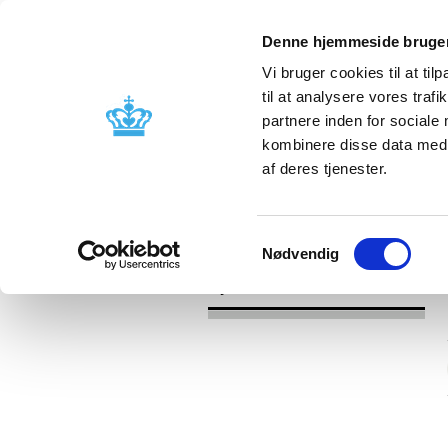
Denne hjemmeside bruger
Vi bruger cookies til at til
til at analysere vores tra
partnere inden for sociale
Godkendelse og
Bivirkninger
kombinere disse data med a
kontrol
produktinfo
af deres tjenester.
/
Nyheder
2016
Samtykkevalg
Nødvendig
Nyheder