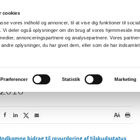
 cookies
passe vores indhold og annoncer, til at vise dig funktioner til soci
Nyheder
Om os
Kontakt
fik. Vi deler også oplysninger om din brug af vores hjemmeside m
 medier, annonceringspartnere og analysepartnere. Vores partne
 og
Tilskud og
Apoteker og salg af
Me
ndre oplysninger, du har givet dem, eller som de har indsamlet 
rmation
priser
medicin
ud
Præferencer
Statistik
Marketing
2016
Indkomne bidrag til revurdering af tilskudsstatus