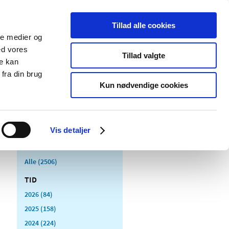
Tillad alle cookies
ale medier og
Udgivelser
Cookies
ed vores
Tillad valgte
re kan
dicinsk
Særlige
fra din brug
styr
produktområder
Kun nødvendige cookies
Vis detaljer
Alle (2506)
TID
2026 (84)
2025 (158)
2024 (224)