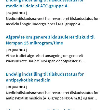
medicin i dele af ATC-gruppe A
|
24. juni 2014
|
Medicintilskudsnævnet har revurderet tilskudsstatus for
medicin i nogle undergrupper i ATC-gruppe A
…
Afgørelse om generelt klausuleret tilskud til
Norspan 15 mikrogram/time
|
19. juni 2014
|
Vi har truffet afgørelse i ansøgning om generelt
klausuleret tilskud til Norspan depotplaster 15
…
Endelig indstilling til tilskudsstatus for
antipsykotisk medicin
|
18. juni 2014
|
Medicintilskudsnævnet har revurderet tilskudsstatus for
antipsykotisk medicin (ATC-gruppe N05A m.fl.) og har
…