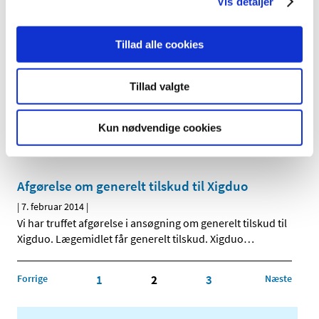
Vis detaljer
Afgørelse om generelt tilskud til Urizia
|
10. februar 2014
|
Vi har truffet afgørelse i ansøgning om generelt tilskud til
Tillad alle cookies
Urizia. Lægemidlet får generelt tilskud. Urizia
…
Tillad valgte
Afgørelse om generelt tilskud til Acnatac
|
10. februar 2014
|
Kun nødvendige cookies
Vi har truffet afgørelse i ansøgning om generelt tilskud til
Acnatac. Lægemidlet får generelt tilskud. Acnatac
…
Afgørelse om generelt tilskud til Xigduo
|
7. februar 2014
|
Vi har truffet afgørelse i ansøgning om generelt tilskud til
Xigduo. Lægemidlet får generelt tilskud. Xigduo
…
Forrige
1
2
3
Næste