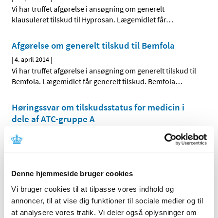
Vi har truffet afgørelse i ansøgning om generelt
klausuleret tilskud til Hyprosan. Lægemidlet får
…
Afgørelse om generelt tilskud til Bemfola
|
4. april 2014
|
Vi har truffet afgørelse i ansøgning om generelt tilskud til
Bemfola. Lægemidlet får generelt tilskud. Bemfola
…
Høringssvar om tilskudsstatus for medicin i
dele af ATC-gruppe A
|
27. marts 2014
|
Medicintilskudsnævnets har haft 4 forslag til fremtidig
tilskudsstatus for medicin i nogle undergrupper i
…
Denne hjemmeside bruger cookies
Afgørelse om generelt tilskud til Monopex
Vi bruger cookies til at tilpasse vores indhold og
|
18. marts 2014
|
annoncer, til at vise dig funktioner til sociale medier og til
Vi har truffet afgørelse i ansøgning om generelt tilskud til
at analysere vores trafik. Vi deler også oplysninger om
Monopex. Lægemidlet får generelt tilskud. Monopex
…