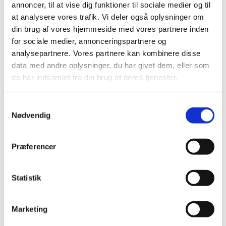
annoncer, til at vise dig funktioner til sociale medier og til
at analysere vores trafik. Vi deler også oplysninger om
Ris og ros til Lægemiddelstyrelsen i
din brug af vores hjemmeside med vores partnere inden
interessentanalyse
for sociale medier, annonceringspartnere og
|
10. oktober 2019
|
analysepartnere. Vores partnere kan kombinere disse
Lægemiddelstyrelsen har en ambition om at være en
data med andre oplysninger, du har givet dem, eller som
myndighed i europæisk topklasse for borgernes,
…
de har indsamlet fra din brug af deres tjenester.
Indsats for at få ikke-kommercielle sponsorer
Samtykkevalg
til at offentliggøre resultater fra kliniske forsøg
Nødvendig
|
8. oktober 2019
|
Præferencer
Lægemiddelstyrelsen søger medlemmer til
godkendelsespanel for tilskud til
Statistik
ernæringspræparater
|
7. oktober 2019
|
Lægemiddelstyrelsen søger forslag til medlemmer af
Marketing
Godkendelsespanelet for tilskud til
…