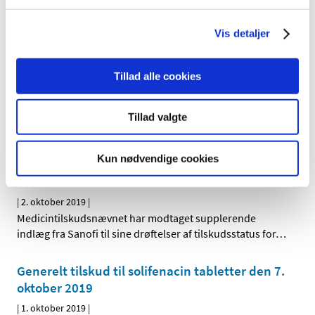
Duavive mod symptomer på overgangsalder
Vis detaljer
hos kvinder får ikke generelt eller generelt
klausuleret tilskud
Tillad alle cookies
|
2. oktober 2019
|
Lægemiddelstyrelsen har besluttet, at Duavive, der
indeholder østrogen+bazedoxifen, ikke skal have
…
Tillad valgte
Supplerende bidrag til revurdering af
Kun nødvendige cookies
tilskudsstatus for medicin til behandling af
diabetes
|
2. oktober 2019
|
Medicintilskudsnævnet har modtaget supplerende
indlæg fra Sanofi til sine drøftelser af tilskudsstatus for
…
Generelt tilskud til solifenacin tabletter den 7.
oktober 2019
|
1. oktober 2019
|