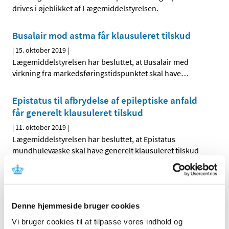
drives i øjeblikket af Lægemiddelstyrelsen.
Busalair mod astma får klausuleret tilskud
|
15. oktober 2019
|
Lægemiddelstyrelsen har besluttet, at Busalair med
virkning fra markedsføringstidspunktet skal have
…
Epistatus til afbrydelse af epileptiske anfald
får generelt klausuleret tilskud
|
11. oktober 2019
|
Lægemiddelstyrelsen har besluttet, at Epistatus
mundhulevæske skal have generelt klausuleret tilskud
Lægemiddelstyrelsen inviterer til Fagligt
Forum om medicinmangel
|
11. oktober 2019
|
Denne hjemmeside bruger cookies
Hvorfor kan man opleve at gå forgæves, når man vil hente
Vi bruger cookies til at tilpasse vores indhold og
sin medicin på apoteket? Hvor tit sker det? Og hvordan
…