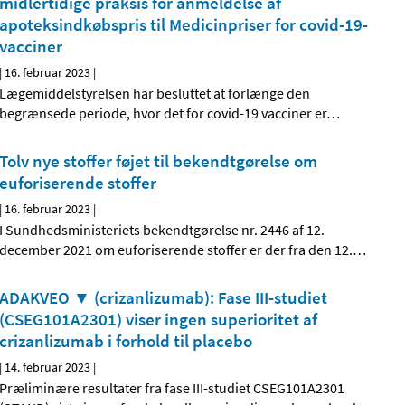
midlertidige praksis for anmeldelse af
apoteksindkøbspris til Medicinpriser for covid-19-
vacciner
|
16. februar 2023
|
Lægemiddelstyrelsen har besluttet at forlænge den
begrænsede periode, hvor det for covid-19 vacciner er
…
Tolv nye stoffer føjet til bekendtgørelse om
euforiserende stoffer
|
16. februar 2023
|
I Sundhedsministeriets bekendtgørelse nr. 2446 af 12.
december 2021 om euforiserende stoffer er der fra den 12.
…
ADAKVEO ▼ (crizanlizumab): Fase III-studiet
(CSEG101A2301) viser ingen superioritet af
crizanlizumab i forhold til placebo
|
14. februar 2023
|
Præliminære resultater fra fase III-studiet CSEG101A2301