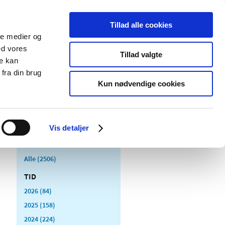
Tillad alle cookies
ale medier og
Udgivelser
Cookies
ed vores
Tillad valgte
re kan
dicinsk
Særlige
fra din brug
styr
produktområder
Kun nødvendige cookies
Vis detaljer
Alle (2506)
TID
2026 (84)
2025 (158)
2024 (224)