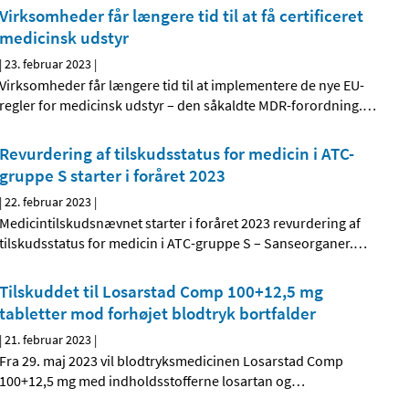
Virksomheder får længere tid til at få certificeret
medicinsk udstyr
|
23. februar 2023
|
Virksomheder får længere tid til at implementere de nye EU-
regler for medicinsk udstyr – den såkaldte MDR-forordning.
…
Revurdering af tilskudsstatus for medicin i ATC-
gruppe S starter i foråret 2023
|
22. februar 2023
|
Medicintilskudsnævnet starter i foråret 2023 revurdering af
tilskudsstatus for medicin i ATC-gruppe S – Sanseorganer.
…
Tilskuddet til Losarstad Comp 100+12,5 mg
tabletter mod forhøjet blodtryk bortfalder
|
21. februar 2023
|
Fra 29. maj 2023 vil blodtryksmedicinen Losarstad Comp
100+12,5 mg med indholdsstofferne losartan og
…