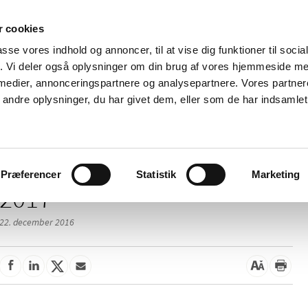
 cookies
passe vores indhold og annoncer, til at vise dig funktioner til soci
Nyheder
Om os
Kontakt
fik. Vi deler også oplysninger om din brug af vores hjemmeside m
 medier, annonceringspartnere og analysepartnere. Vores partne
 og
Tilskud og
Apoteker og salg af
Me
ndre oplysninger, du har givet dem, eller som de har indsamlet 
rmation
priser
medicin
ud
Præferencer
Statistik
Marketing
2017
22. december 2016