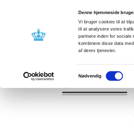
Denne hjemmeside bruger
Vi bruger cookies til at til
til at analysere vores tra
partnere inden for sociale
Godkendelse og
Bivirkninger
kombinere disse data med a
kontrol
produktinfo
af deres tjenester.
/
Nyheder
2017
Samtykkevalg
Nødvendig
Nyheder