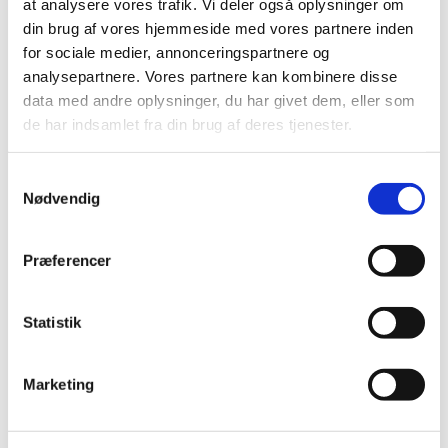
at analysere vores trafik. Vi deler også oplysninger om
Udlevering af Paxlovid efter Lov om
din brug af vores hjemmeside med vores partnere inden
lægemidler §29 stk. 2
for sociale medier, annonceringspartnere og
|
9. januar 2024
|
analysepartnere. Vores partnere kan kombinere disse
Lægemiddelstyrelsen tillader, jf. lægemiddellovens §29
data med andre oplysninger, du har givet dem, eller som
stk. 2, at udlevering af Paxlovid må finde sted på et
…
de har indsamlet fra din brug af deres tjenester.
Medicintilskudsnævnet fastholder
Samtykkevalg
anbefalinger om det fremtidige tilskud til
Nødvendig
diabetesmedicin (ekskl. insuliner)
|
8. januar 2024
|
Præferencer
Lægemiddelstyrelsen har modtaget
Medicintilskudsnævnets endelige anbefalinger om den
…
Statistik
Bevilling til at drive Silkeborg Ørne Apotek
|
5. januar 2024
|
Marketing
Lægemiddelstyrelsen har den 12. december 2023
meddelt, at Sara Vestergaard Rasmussen får bevilling
…