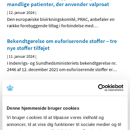
mandlige patienter, der anvender valproat
|
12. januar 2024
|
Den europæiske bivirkningskomité, PRAC, anbefaler en
række forebyggende tiltag i forbindelse med
…
Bekendtgørelse om euforiserende stoffer – tre
nye stoffer tilføjet
|
11. januar 2024
|
I Indenrigs- og Sundhedsministeriets bekendtgørelse nr.
2446 af 12. december 2021 om euforiserende stoffer er
…
Lægemiddelstyrelsen ændrer struktur for
opkrævning og betaling af årsgebyrer for
kliniske forsøg med lægemidler
|
11. januar 2024
|
Denne hjemmeside bruger cookies
Fra 2024 vil Lægemiddelstyrelsen opkræve årsgebyr to
Vi bruger cookies til at tilpasse vores indhold og
gange årligt. Vi går således væk fra opkrævning af
…
annoncer, til at vise dig funktioner til sociale medier og til