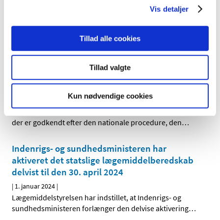
Vis detaljer
Bevilling til at drive Silkeborg Svane Apotek
|
5. januar 2024
|
Lægemiddelstyrelsen har den 12. december 2023
Tillad alle cookies
meddelt, at Sara Vestergaard Rasmussen får bevilling
…
Tillad valgte
Opdatering af produktresumeer på grund af
ændrede ATC-koder for 2024
Kun nødvendige cookies
|
2. januar 2024
|
Indehavere af markedsføringstilladelser til lægemidler,
der er godkendt efter den nationale procedure, den
…
Indenrigs- og sundhedsministeren har
aktiveret det statslige lægemiddelberedskab
delvist til den 30. april 2024
|
1. januar 2024
|
Lægemiddelstyrelsen har indstillet, at Indenrigs- og
sundhedsministeren forlænger den delvise aktivering
…