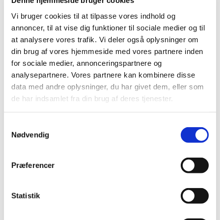
Denne hjemmeside bruger cookies
Høring over Medicintilskudsnævnets
Vi bruger cookies til at tilpasse vores indhold og
indstilling for glucosamin
annoncer, til at vise dig funktioner til sociale medier og til
at analysere vores trafik. Vi deler også oplysninger om
|
27. maj 2011
|
din brug af vores hjemmeside med vores partnere inden
Medicintilskudsnævnet har revurderet tilskudsstatus for
for sociale medier, annonceringspartnere og
lægemidler, der indeholder glucosamin. Lægemidlerne
…
analysepartnere. Vores partnere kan kombinere disse
data med andre oplysninger, du har givet dem, eller som
Høring over Medicintilskudsnævnets
de har indsamlet fra din brug af deres tjenester.
indstilling til tilskudsstatus for lægemidler til
behandling af depression og angst
(lægemidler i ATC-gruppe N06A m.fl.)
Samtykkevalg
Nødvendig
|
6. maj 2011
|
Medicintilskudsnævnet har på Lægemiddelstyrelsens
foranledning revurderet tilskudsstatus for lægemidler i
…
Præferencer
Lægemiddelstyrelsen indleder ad hoc
Statistik
revurdering af tilskudsstatus for glucosamin
(M01AX05)