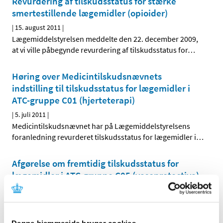
Revurdering af tilskudsstatus for stærke
smertestillende lægemidler (opioider)
|
15. august 2011
|
Lægemiddelstyrelsen meddelte den 22. december 2009,
at vi ville påbegynde revurdering af tilskudsstatus for
…
Høring over Medicintilskudsnævnets
indstilling til tilskudsstatus for lægemidler i
ATC-gruppe C01 (hjerteterapi)
|
5. juli 2011
|
Medicintilskudsnævnet har på Lægemiddelstyrelsens
foranledning revurderet tilskudsstatus for lægemidler i
…
Afgørelse om fremtidig tilskudsstatus for
lægemidler i ATC-gruppe C05 (vasoprotectiva)
|
28. juni 2011
|
Lægemiddelstyrelsen har den 27. juni 2011 truffet
afgørelse om fremtidig tilskudsstatus for lægemidler i
…