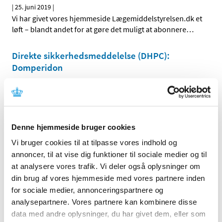
|
25. juni 2019
|
Vi har givet vores hjemmeside Lægemiddelstyrelsen.dk et
løft – blandt andet for at gøre det muligt at abonnere
…
Direkte sikkerhedsmeddelelse (DHPC):
Domperidon
|
21. juni 2019
|
Domperidon (Motilium® og Domperidon “Alternova”):
Fjernelse af doseringsoplysninger for pædiatriske
…
Denne hjemmeside bruger cookies
Flutiform K-haler får generelt klausuleret
tilskud
Vi bruger cookies til at tilpasse vores indhold og
annoncer, til at vise dig funktioner til sociale medier og til
|
7. juni 2019
|
at analysere vores trafik. Vi deler også oplysninger om
Flutiform K-haler, inhalationsspray (suspension med
din brug af vores hjemmeside med vores partnere inden
indhold af fluticason og formoterol i styrkerne 50+5
…
for sociale medier, annonceringspartnere og
analysepartnere. Vores partnere kan kombinere disse
To bidrag til revurdering af tilskudsstatus for
data med andre oplysninger, du har givet dem, eller som
medicin mod knogleskørhed