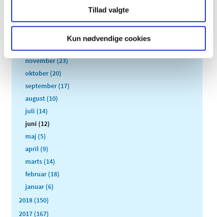
2021 (516)
Tillad valgte
2020 (263)
2019 (159)
Kun nødvendige cookies
december (11)
november (23)
oktober (20)
september (17)
august (10)
juli (14)
juni (12)
maj (5)
april (9)
marts (14)
februar (18)
januar (6)
2018 (150)
2017 (167)