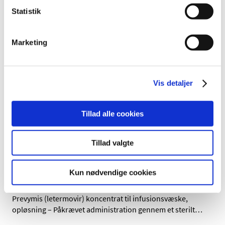
Ameluz, Cyclogyl
Statistik
|
8. september 2020
|
Der er i øjeblikket problemer med forsyningen af
Marketing
Valaciclovir, Ameluz og Cyclogyl
COVID-19: Lægemiddelstyrelsen genoptager
midlertidig praksis, hvor alle
Vis detaljer
lægemiddelpakninger medtages i
Medicinpriser
Tillad alle cookies
|
4. september 2020
|
Som led i at forebygge potentielle forsyningsproblemer
Tillad valgte
for lægemidler under Corona-pandemien, har
…
DHPC Prevymis (letermovir)
Kun nødvendige cookies
|
3. september 2020
|
Prevymis (letermovir) koncentrat til infusionsvæske,
opløsning – Påkrævet administration gennem et sterilt
…