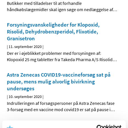
Butikker med tilladelser til at forhandle
håndkøbslægemidler skal igen søge om nedlæggelse af
…
Forsyningsvanskeligheder for Klopoxid,
Risolid, Dehydrobenzperidol, Flixotide,
Granisetron
|
11. september 2020
|
Der er i øjeblikket problemer med forsyningen af:
Klopoxid 25 mg tabletter fra Takeda Pharma A/S Risolid
…
Astra Zenecas COVID19-vaccineforsøg sat på
pause, mens mulig alvorlig bivirkning
undersøges
|
10. september 2020
|
Indrulleringen af forsøgspersoner på Astra Zenecas fase
3-forsøg med en vaccine mod covid19 er sat på pause i
…
Forsyningsvanskeligheder for Abstral og