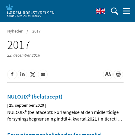
/
Nyheder
2017
2017
22. december 2016
NULOJIX® (belatacept)
|
25. september 2020
|
NULOJIX® (belatacept): Forlængelse af den midlertidige
forsyningsbegrænsning indtil 4. kvartal 2021 (initieret i
…
Forsyningsvanskeligheder for stesolid