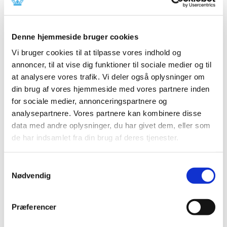
Digoxin
|
10. september 2020
|
Der er i øjeblikket problemer med forsyningen af Abstral
Denne hjemmeside bruger cookies
fra Kyowa Kirin, samt parallelimportører, og Digoxin
…
Vi bruger cookies til at tilpasse vores indhold og
annoncer, til at vise dig funktioner til sociale medier og til
Ny dataanalyse: Ibuprofen forværrer ikke
at analysere vores trafik. Vi deler også oplysninger om
tilstanden for COVID-19-patienter
din brug af vores hjemmeside med vores partnere inden
|
9. september 2020
|
for sociale medier, annonceringspartnere og
Brugen af Ibuprofen og andre smerte- og
analysepartnere. Vores partnere kan kombinere disse
betændelsesdæmpende lægemidler såkaldte NSAID’er
…
data med andre oplysninger, du har givet dem, eller som
de har indsamlet fra din brug af deres tjenester.
Grazax til græspollenallergi ændrer
tilskudsklausul
Samtykkevalg
|
8. september 2020
|
Nødvendig
Lægemiddelstyrelsen har besluttet, at Grazax med
virkning fra 21. september 2020 ændrer tilskudsklausul.
Præferencer
Forsyningsvanskeligheder for Valaciclovir,