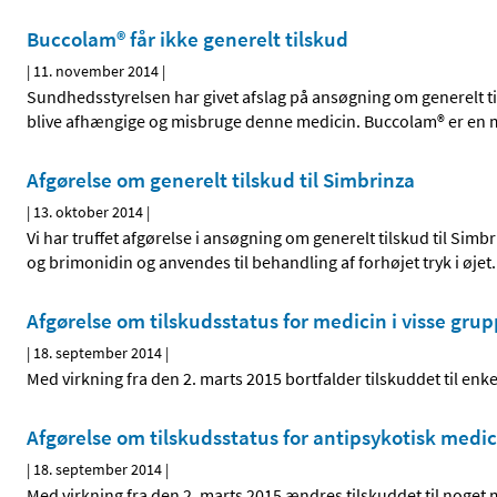
Buccolam® får ikke generelt tilskud
|
11. november 2014
|
Sundhedsstyrelsen har givet afslag på ansøgning om generelt tilsk
blive afhængige og misbruge denne medicin. Buccolam® er e
Afgørelse om generelt tilskud til Simbrinza
|
13. oktober 2014
|
Vi har truffet afgørelse i ansøgning om generelt tilskud til Sim
og brimonidin og anvendes til behandling af forhøjet tryk i øjet.
Afgørelse om tilskudsstatus for medicin i visse gr
|
18. september 2014
|
Med virkning fra den 2. marts 2015 bortfalder tilskuddet til enk
Afgørelse om tilskudsstatus for antipsykotisk medic
|
18. september 2014
|
Med virkning fra den 2. marts 2015 ændres tilskuddet til nog