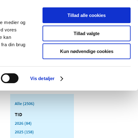
Tillad alle cookies
ale medier og
Udgivelser
Cookies
ed vores
Tillad valgte
re kan
dicinsk
Særlige
fra din brug
styr
produktområder
Kun nødvendige cookies
Vis detaljer
Alle (2506)
TID
2026 (84)
2025 (158)