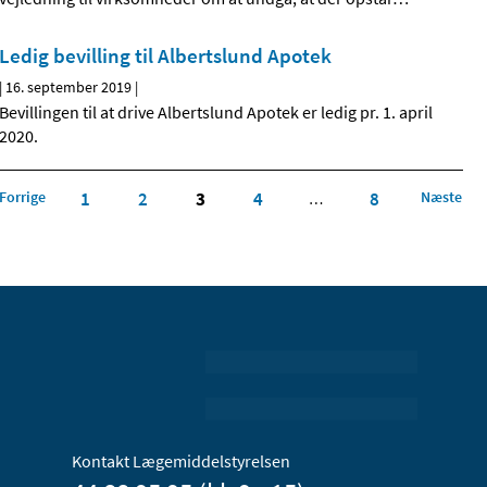
Ledig bevilling til Albertslund Apotek
|
16. september 2019
|
Bevillingen til at drive Albertslund Apotek er ledig pr. 1. april
2020.
Forrige
1
2
3
4
8
Næste
…
Kontakt Lægemiddelstyrelsen