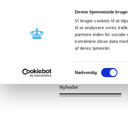
Mobil visning
Denne hjemmeside bruger
Vi bruger cookies til at til
til at analysere vores tra
partnere inden for sociale
Godkendelse og
Bivirkninger
kombinere disse data med a
kontrol
produktinfo
af deres tjenester.
Samtykkevalg
/
Nyheder
2017
Nødvendig
Nyheder