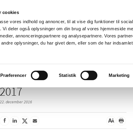
 cookies
passe vores indhold og annoncer, til at vise dig funktioner til soci
Nyheder
Om os
Kontakt
fik. Vi deler også oplysninger om din brug af vores hjemmeside m
 medier, annonceringspartnere og analysepartnere. Vores partne
 og
Tilskud og
Apoteker og salg af
Me
ndre oplysninger, du har givet dem, eller som de har indsamlet 
rmation
priser
medicin
ud
Præferencer
Statistik
Marketing
2017
22. december 2016