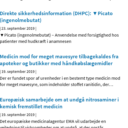
Direkte sikkerhedsinformation (DHPC): ▼Picato
(ingenolmebutat)
|
23. september 2019
|
▼Picato (ingenolmebutat) – Anvendelse med forsigtighed hos
patienter med hudkræft i anamnesen
Medicin mod for meget mavesyre tilbagekaldes fra
apoteker og butikker med håndkøbslægemidler
|
19. september 2019
|
Der er fundet spor af urenheder i en bestemt type medicin mod
for meget mavesyre, som indeholder stoffet ranitidin, der
…
Europæisk samarbejde om at undgå nitrosaminer i
kemisk fremstillet medicin
|
19. september 2019
|
Det europæiske medicinalagentur EMA vil udarbejde en
vejledning til virksomheder om at undgå, at der opstår
…