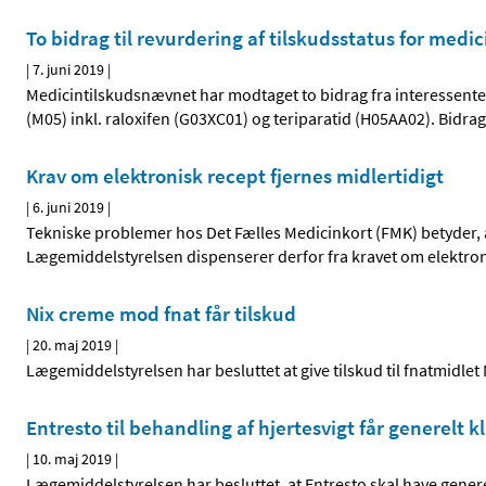
To bidrag til revurdering af tilskudsstatus for med
|
7. juni 2019
|
Medicintilskudsnævnet har modtaget to bidrag fra interessenter
(M05) inkl. raloxifen (G03XC01) og teriparatid (H05AA02). Bidrag
Krav om elektronisk recept fjernes midlertidigt
|
6. juni 2019
|
Tekniske problemer hos Det Fælles Medicinkort (FMK) betyder, at 
Lægemiddelstyrelsen dispenserer derfor fra kravet om elektron
Nix creme mod fnat får tilskud
|
20. maj 2019
|
Lægemiddelstyrelsen har besluttet at give tilskud til fnatmidlet 
Entresto til behandling af hjertesvigt får generelt 
|
10. maj 2019
|
Lægemiddelstyrelsen har besluttet, at Entresto skal have genere