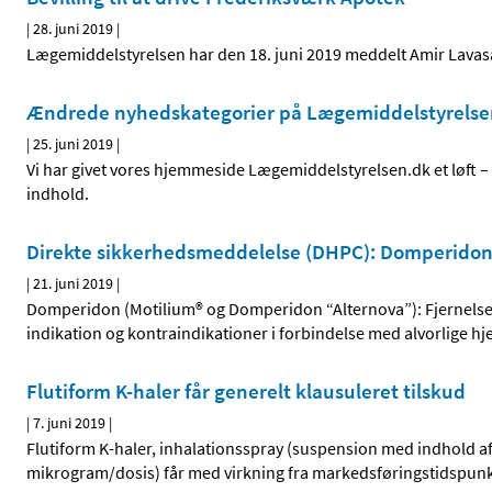
|
28. juni 2019
|
Lægemiddelstyrelsen har den 18. juni 2019 meddelt Amir Lavasan
Ændrede nyhedskategorier på Lægemiddelstyrelse
|
25. juni 2019
|
Vi har givet vores hjemmeside Lægemiddelstyrelsen.dk et løft –
indhold.
Direkte sikkerhedsmeddelelse (DHPC): Domperido
|
21. juni 2019
|
Domperidon (Motilium® og Domperidon “Alternova”): Fjernelse 
indikation og kontraindikationer i forbindelse med alvorlige hj
Flutiform K-haler får generelt klausuleret tilskud
|
7. juni 2019
|
Flutiform K-haler, inhalationsspray (suspension med indhold a
mikrogram/dosis) får med virkning fra markedsføringstidspunkte