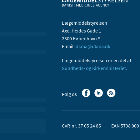
Lægemiddelstyrelsen
Axel Heides Gade 1
2300 København S
Email:
dkma@dkma.dk
Lægemiddelstyrelsen er en del af
Sundheds- og Kirkeministeriet.
Følg os
CVR-nr. 37 05 24 85
EAN 5798 000 