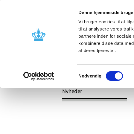
Mobil visning
Denne hjemmeside bruger
Vi bruger cookies til at til
til at analysere vores tra
partnere inden for sociale
Godkendelse og
Bivirkninger
kombinere disse data med a
kontrol
produktinfo
af deres tjenester.
Samtykkevalg
/
Nyheder
2017
Nødvendig
Nyheder