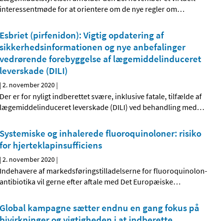
interessentmøde for at orientere om de nye regler om
…
Esbriet (pirfenidon): Vigtig opdatering af
sikkerhedsinformationen og nye anbefalinger
vedrørende forebyggelse af lægemiddelinduceret
leverskade (DILI)
|
2. november 2020
|
Der er for nyligt indberettet svære, inklusive fatale, tilfælde af
lægemiddelinduceret leverskade (DILI) ved behandling med
…
Systemiske og inhalerede fluoroquinoloner: risiko
for hjerteklapinsufficiens
|
2. november 2020
|
Indehavere af markedsføringstilladelserne for fluoroquinolon-
antibiotika vil gerne efter aftale med Det Europæiske
…
Global kampagne sætter endnu en gang fokus på
bivirkninger og vigtigheden i at indberette