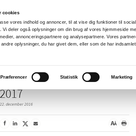
 cookies
passe vores indhold og annoncer, til at vise dig funktioner til soci
Nyheder
Om os
Kontakt
fik. Vi deler også oplysninger om din brug af vores hjemmeside m
 medier, annonceringspartnere og analysepartnere. Vores partne
 og
Tilskud og
Apoteker og salg af
Me
ndre oplysninger, du har givet dem, eller som de har indsamlet 
rmation
priser
medicin
ud
Præferencer
Statistik
Marketing
2017
22. december 2016