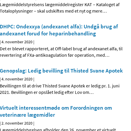
Lægemiddelstyrelsens lægemiddelregister KAT – Kataloget af
Totaloplysninger – skal udskiftes med et nyt og mere
…
DHPC: Ondexxya (andexanet alfa): Undgå brug af
andexanet forud for heparinbehandling
|
4. november 2020
|
Det er blevet rapporteret, at Off-label brug af andexanet alfa, til
revertering af FXa-antikoagulation før operation, med
…
Genopslag: Ledig bevilling til Thisted Svane Apotek
|
4. november 2020
|
Bevillingen til at drive Thisted Svane Apotek er ledig pr. 1. juni
2021. Bevillingen er opslået ledig efter Lov om
…
Virtuelt interessentmøde om Forordningen om
veterinære lægemidler
|
2. november 2020
|
Lægemiddelstyrelsen afholder den 26. november et virtuelt