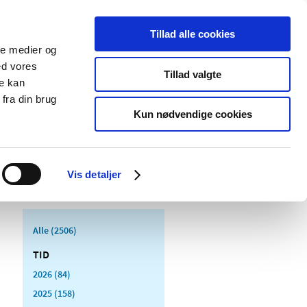
Tillad alle cookies
ale medier og
Udgivelser
Cookies
ed vores
Tillad valgte
re kan
dicinsk
Særlige
fra din brug
styr
produktområder
Kun nødvendige cookies
Vis detaljer
Alle (2506)
TID
2026 (84)
2025 (158)