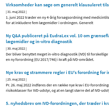
Virksomheder kan søge om generelt klausuleret tilsk
|
31. maj 2022
|
1. juni 2022 træder en ny 4-årig forsøgsordning med medicintil
for at inkludere fem lægemidler i ordningen. Generelt
Ny Q&A publiceret på EudraLex vol. 10 om grænsef
lægemidler og in-vitro diagnostik
|
30. maj 2022
|
Der bliver benyttet meget in-vitro diagnostik (IVD) til forskelli
en ny forordning (EU 2017/746) i kraft på IVD-området.
Nye krav og strammere regler i EU's forordning for 
|
25. maj 2022
|
Pr. 26. maj 2022 indføres der en række nye krav i EU-forordning
risikoklasser for IVD-udstyr, og at en langt større del af IVD-
5. nyhedsbrev om IVD-forordningen, der træder i kr