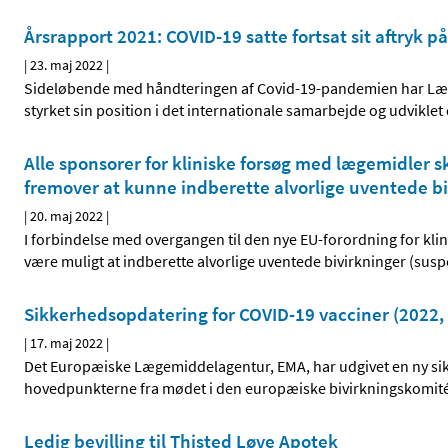
Årsrapport 2021: COVID-19 satte fortsat sit aftryk
|
23. maj 2022
|
Sideløbende med håndteringen af Covid-19-pandemien har Lægemi
styrket sin position i det internationale samarbejde og udvikle
Alle sponsorer for kliniske forsøg med lægemidler s
fremover at kunne indberette alvorlige uventede b
|
20. maj 2022
|
I forbindelse med overgangen til den nye EU-forordning for kli
være muligt at indberette alvorlige uventede bivirkninger (susp
Sikkerhedsopdatering for COVID-19 vacciner (2022, 
|
17. maj 2022
|
Det Europæiske Lægemiddelagentur, EMA, har udgivet en ny sik
hovedpunkterne fra mødet i den europæiske bivirkningskomité,
Ledig bevilling til Thisted Løve Apotek