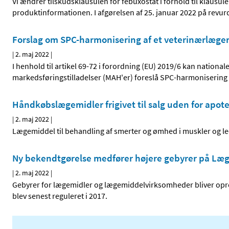
Vi ændrer tilskudsklausulen for febuxostat i forhold til klausule
produktinformationen. I afgørelsen af 25. januar 2022 på revur
Forslag om SPC-harmonisering af et veterinærlæge
|
2. maj 2022
|
I henhold til artikel 69-72 i forordning (EU) 2019/6 kan natio
markedsføringstilladelser (MAH'er) foreslå SPC-harmonisering 
Håndkøbslægemidler frigivet til salg uden for apot
|
2. maj 2022
|
Lægemiddel til behandling af smerter og ømhed i muskler og led
Ny bekendtgørelse medfører højere gebyrer på Læ
|
2. maj 2022
|
Gebyrer for lægemidler og lægemiddelvirksomheder bliver opregu
blev senest reguleret i 2017.