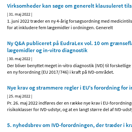
Virksomheder kan søge om generelt klausuleret tilsk
|
31. maj 2022
|
1. juni 2022 træder en ny 4-årig forsøgsordning med medicintil
for at inkludere fem lægemidler i ordningen. Generelt
Ny Q&A publiceret på EudraLex vol. 10 om grænsef
lægemidler og in-vitro diagnostik
|
30. maj 2022
|
Der bliver benyttet meget in-vitro diagnostik (IVD) til forskelli
en ny forordning (EU 2017/746) i kraft på IVD-området.
Nye krav og strammere regler i EU's forordning for 
|
25. maj 2022
|
Pr. 26. maj 2022 indføres der en række nye krav i EU-forordning
risikoklasser for IVD-udstyr, og at en langt større del af IVD-
5. nyhedsbrev om IVD-forordningen, der træder i kr