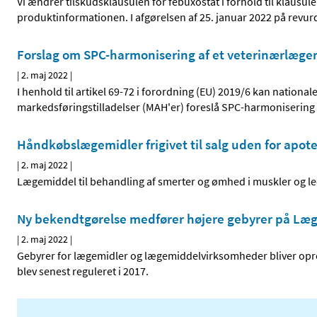
Vi ændrer tilskudsklausulen for febuxostat i forhold til klausule
produktinformationen. I afgørelsen af 25. januar 2022 på revur
Forslag om SPC-harmonisering af et veterinærlæge
|
2. maj 2022
|
I henhold til artikel 69-72 i forordning (EU) 2019/6 kan natio
markedsføringstilladelser (MAH'er) foreslå SPC-harmonisering 
Håndkøbslægemidler frigivet til salg uden for apot
|
2. maj 2022
|
Lægemiddel til behandling af smerter og ømhed i muskler og led
Ny bekendtgørelse medfører højere gebyrer på Læ
|
2. maj 2022
|
Gebyrer for lægemidler og lægemiddelvirksomheder bliver opregu
blev senest reguleret i 2017.