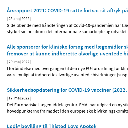
Årsrapport 2021: COVID-19 satte fortsat sit aftryk
|
23. maj 2022
|
Sideløbende med håndteringen af Covid-19-pandemien har Lægemi
styrket sin position i det internationale samarbejde og udvikle
Alle sponsorer for kliniske forsøg med lægemidler s
fremover at kunne indberette alvorlige uventede b
|
20. maj 2022
|
I forbindelse med overgangen til den nye EU-forordning for kli
være muligt at indberette alvorlige uventede bivirkninger (susp
Sikkerhedsopdatering for COVID-19 vacciner (2022, 
|
17. maj 2022
|
Det Europæiske Lægemiddelagentur, EMA, har udgivet en ny sik
hovedpunkterne fra mødet i den europæiske bivirkningskomité,
Ledig bevilling til Thisted Løve Apotek