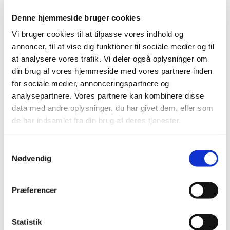
Hydrokortison ”Orion”® får generelt tilskud
Denne hjemmeside bruger cookies
|
10. august 2016
|
Lægemiddelstyrelsen har besluttet, at Hydrokortison
Vi bruger cookies til at tilpasse vores indhold og
”Orion”® skal have generelt tilskud med virkning fra 12.
…
annoncer, til at vise dig funktioner til sociale medier og til
at analysere vores trafik. Vi deler også oplysninger om
din brug af vores hjemmeside med vores partnere inden
Bevilling til Vordingborg Apotek
for sociale medier, annonceringspartnere og
|
9. august 2016
|
analysepartnere. Vores partnere kan kombinere disse
Lægemiddelstyrelsen har den 8. august 2016 meddelt
data med andre oplysninger, du har givet dem, eller som
Birgitte Egeberg Carlsen bevilling til at drive
…
de har indsamlet fra din brug af deres tjenester.
Fortrydelsespiller kan svigte, hvis man bruger
Samtykkevalg
anden medicin
Nødvendig
|
5. august 2016
|
Kvinder, der ønsker at bruge fortrydelsespiller af mærket
Norlevo eller Levodonna, skal være opmærksomme på,
…
Præferencer
Et aftryk på den europæiske dagsorden
Statistik