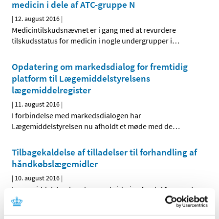
medicin i dele af ATC-gruppe N
|
12. august 2016
|
Medicintilskudsnævnet er i gang med at revurdere
tilskudsstatus for medicin i nogle undergrupper i
…
Opdatering om markedsdialog for fremtidig
platform til Lægemiddelstyrelsens
lægemiddelregister
|
11. august 2016
|
I forbindelse med markedsdialogen har
Lægemiddelstyrelsen nu afholdt et møde med de
…
Tilbagekaldelse af tilladelser til forhandling af
håndkøbslægemidler
|
10. august 2016
|
Lægemiddelstyrelsen har med virkning fra d. 10. august
2016 tilbagekaldt § 39 tilladelse til detailforhandling af
…