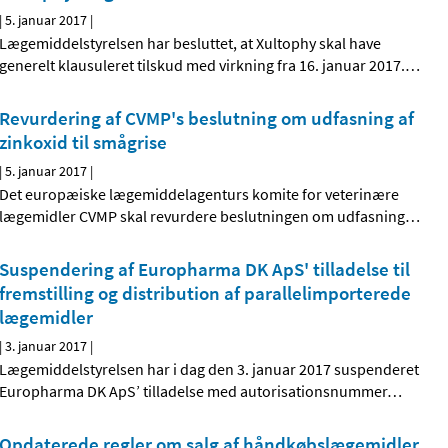
|
5. januar 2017
|
Lægemiddelstyrelsen har besluttet, at Xultophy skal have
generelt klausuleret tilskud med virkning fra 16. januar 2017.
…
Revurdering af CVMP's beslutning om udfasning af
zinkoxid til smågrise
|
5. januar 2017
|
Det europæiske lægemiddelagenturs komite for veterinære
lægemidler CVMP skal revurdere beslutningen om udfasning
…
Suspendering af Europharma DK ApS' tilladelse til
fremstilling og distribution af parallelimporterede
lægemidler
|
3. januar 2017
|
Lægemiddelstyrelsen har i dag den 3. januar 2017 suspenderet
Europharma DK ApS’ tilladelse med autorisationsnummer
…
Opdaterede regler om salg af håndkøbslægemidler