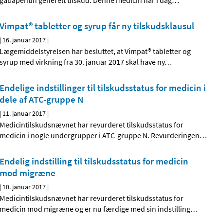
gabapentin generelt tilskud. Denne medicin har i dag
…
Vimpat® tabletter og syrup får ny tilskudsklausul
|
16. januar 2017
|
Lægemiddelstyrelsen har besluttet, at Vimpat® tabletter og
syrup med virkning fra 30. januar 2017 skal have ny
…
Endelige indstillinger til tilskudsstatus for medicin i
dele af ATC-gruppe N
|
11. januar 2017
|
Medicintilskudsnævnet har revurderet tilskudsstatus for
medicin i nogle undergrupper i ATC-gruppe N. Revurderingen
…
Endelig indstilling til tilskudsstatus for medicin
mod migræne
|
10. januar 2017
|
Medicintilskudsnævnet har revurderet tilskudsstatus for
medicin mod migræne og er nu færdige med sin indstilling
…