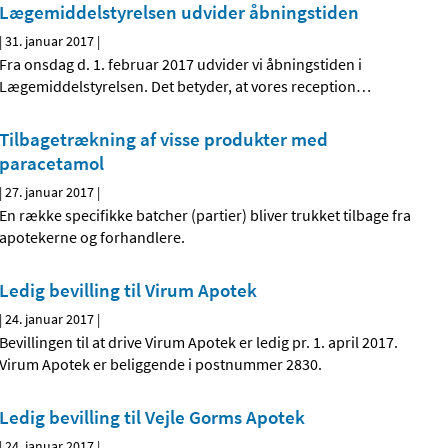
Lægemiddelstyrelsen udvider åbningstiden
|
31. januar 2017
|
Fra onsdag d. 1. februar 2017 udvider vi åbningstiden i
Lægemiddelstyrelsen. Det betyder, at vores reception
…
Tilbagetrækning af visse produkter med
paracetamol
|
27. januar 2017
|
En række specifikke batcher (partier) bliver trukket tilbage fra
apotekerne og forhandlere.
Ledig bevilling til Virum Apotek
|
24. januar 2017
|
Bevillingen til at drive Virum Apotek er ledig pr. 1. april 2017.
Virum Apotek er beliggende i postnummer 2830.
Ledig bevilling til Vejle Gorms Apotek
|
24. januar 2017
|