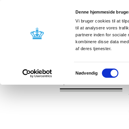
Denne hjemmeside bruger
Vi bruger cookies til at til
til at analysere vores tra
partnere inden for sociale
Godkendelse og
Bivirkninger
kombinere disse data med a
kontrol
produktinfo
af deres tjenester.
/
Nyheder
2017
Samtykkevalg
Nødvendig
Nyheder