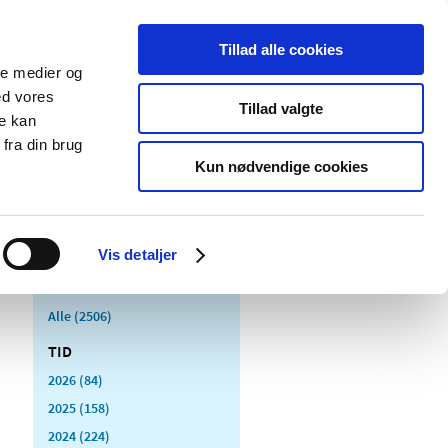
Tillad alle cookies
ale medier og
Udgivelser
Cookies
ed vores
Tillad valgte
re kan
dicinsk
Særlige
fra din brug
styr
produktområder
Kun nødvendige cookies
Vis detaljer
Alle (2506)
TID
2026 (84)
2025 (158)
2024 (224)