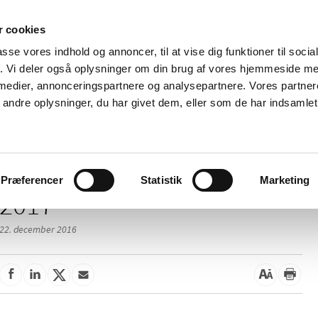
 cookies
passe vores indhold og annoncer, til at vise dig funktioner til soci
Nyheder
Om os
Kontakt
fik. Vi deler også oplysninger om din brug af vores hjemmeside m
 medier, annonceringspartnere og analysepartnere. Vores partne
 og
Tilskud og
Apoteker og salg af
Me
ndre oplysninger, du har givet dem, eller som de har indsamlet 
rmation
priser
medicin
ud
Præferencer
Statistik
Marketing
2017
22. december 2016