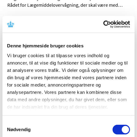
Rådet for Lægemiddelovervågning, der skal være med
…
Rekovelle® får generelt tilskud
|
6. januar 2017
|
Lægemiddelstyrelsen har besluttet, at Rekovelle® skal
have generelt tilskud. Rekovelle® indeholder follitropin
…
Denne hjemmeside bruger cookies
Vi bruger cookies til at tilpasse vores indhold og
Soolantra® får generelt tilskud
annoncer, til at vise dig funktioner til sociale medier og til
|
6. januar 2017
|
at analysere vores trafik. Vi deler også oplysninger om
Lægemiddelstyrelsen har besluttet, at Soolantra® skal
din brug af vores hjemmeside med vores partnere inden
have generelt tilskud med virkning fra 16. januar 2017.
…
for sociale medier, annonceringspartnere og
analysepartnere. Vores partnere kan kombinere disse
Xultophy får generelt klausuleret tilskud
data med andre oplysninger, du har givet dem, eller som
de har indsamlet fra din brug af deres tjenester.
|
5. januar 2017
|
Lægemiddelstyrelsen har besluttet, at Xultophy skal have
generelt klausuleret tilskud med virkning fra 16. januar
…
Samtykkevalg
Nødvendig