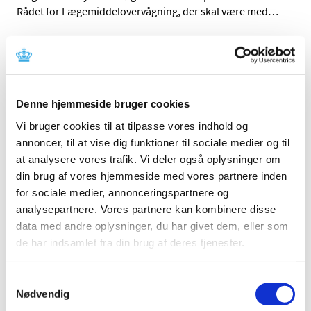
Rådet for Lægemiddelovervågning, der skal være med
…
Rekovelle® får generelt tilskud
|
6. januar 2017
|
Lægemiddelstyrelsen har besluttet, at Rekovelle® skal
have generelt tilskud. Rekovelle® indeholder follitropin
…
Denne hjemmeside bruger cookies
Vi bruger cookies til at tilpasse vores indhold og
Soolantra® får generelt tilskud
annoncer, til at vise dig funktioner til sociale medier og til
|
6. januar 2017
|
at analysere vores trafik. Vi deler også oplysninger om
Lægemiddelstyrelsen har besluttet, at Soolantra® skal
din brug af vores hjemmeside med vores partnere inden
have generelt tilskud med virkning fra 16. januar 2017.
…
for sociale medier, annonceringspartnere og
analysepartnere. Vores partnere kan kombinere disse
Xultophy får generelt klausuleret tilskud
data med andre oplysninger, du har givet dem, eller som
de har indsamlet fra din brug af deres tjenester.
|
5. januar 2017
|
Lægemiddelstyrelsen har besluttet, at Xultophy skal have
generelt klausuleret tilskud med virkning fra 16. januar
…
Samtykkevalg
Nødvendig