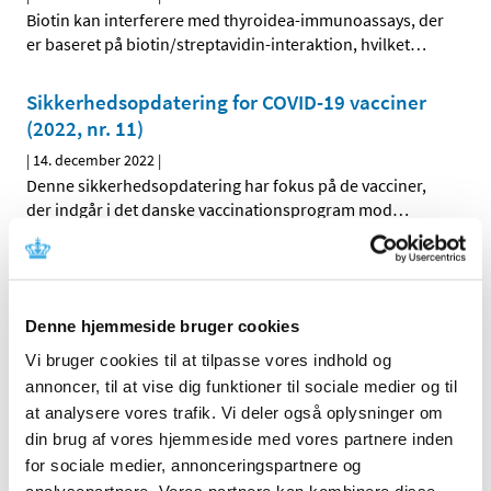
Biotin kan interferere med thyroidea-immunoassays, der
er baseret på biotin/streptavidin-interaktion, hvilket
…
Sikkerhedsopdatering for COVID-19 vacciner
(2022, nr. 11)
|
14. december 2022
|
Denne sikkerhedsopdatering har fokus på de vacciner,
der indgår i det danske vaccinationsprogram mod
…
COVID-19: Lægemiddelstyrelsen forlænger
igen den midlertidige praksis for anmeldelse
af apoteksindkøbspris til Medicinpriser for
Denne hjemmeside bruger cookies
COVID-19 vacciner
Vi bruger cookies til at tilpasse vores indhold og
|
13. december 2022
|
annoncer, til at vise dig funktioner til sociale medier og til
Lægemiddelstyrelsen har besluttet igen at forlænge den
at analysere vores trafik. Vi deler også oplysninger om
begrænsede periode, hvor det for COVID-19 vacciner
…
din brug af vores hjemmeside med vores partnere inden
for sociale medier, annonceringspartnere og
Lars Bo Nielsen: Borgerrådet giver os værdifuld