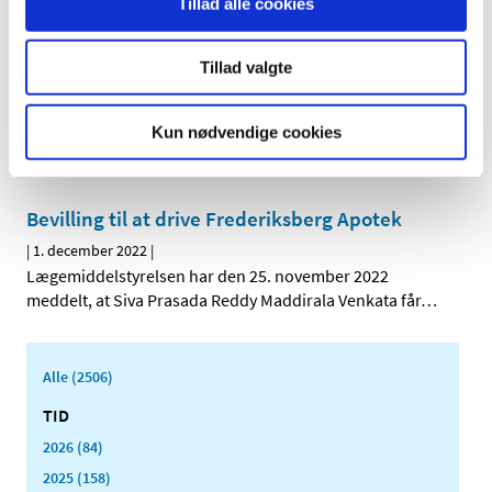
Tillad alle cookies
Opdatering af ansøgningsskemaer og guides
Tillad valgte
for fremstiller- og engrosforhandlertilladelser
|
1. december 2022
|
Kun nødvendige cookies
Fra 1. januar 2023 ændres angivelse af ansvarlig leder,
kontrakttagere og kvalitetsansvarlig person på
…
Bevilling til at drive Frederiksberg Apotek
|
1. december 2022
|
Lægemiddelstyrelsen har den 25. november 2022
meddelt, at Siva Prasada Reddy Maddirala Venkata får
…
Alle (2506)
TID
2026 (84)
2025 (158)