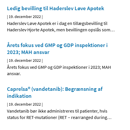
Ledig bevilling til Haderslev Løve Apotek
|
19. december 2022
|
Haderslev Løve Apotek er i dag en tillægsbevilling til
Haderslev Hjorte Apotek, men bevillingen opslås som
…
Årets fokus ved GMP og GDP inspektioner i
2023; MAH ansvar
|
19. december 2022
|
Årets fokus ved GMP og GDP inspektioner i 2023; MAH
ansvar.
Caprelsa® (vandetanib): Begrænsning af
indikation
|
19. december 2022
|
Vandetanib bør ikke administreres til patienter, hvis
status for RET-mutationer (RET – rearranged during
…