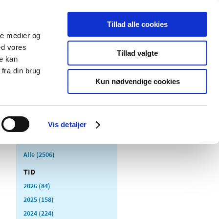
Tillad alle cookies
ale medier og
Udgivelser
Cookies
ed vores
Tillad valgte
re kan
dicinsk
Særlige
fra din brug
styr
produktområder
Kun nødvendige cookies
Vis detaljer
Alle (2506)
TID
2026 (84)
2025 (158)
2024 (224)