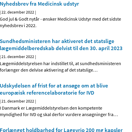
Nyhedsbrev fra Medicinsk udstyr
|
22. december 2022
|
God jul & Godt nytår - ønsker Medicinsk Udstyr med det sidste
nyhedsbrev i 2022.
Sundhedsministeren har aktiveret det statslige
lægemiddelberedskab delvist til den 30. april 2023
|
21. december 2022
|
Lægemiddelstyrelsen har indstillet til, at sundhedsministeren
forlænger den delvise aktivering af det statslige
…
Udskydelsen af frist for at ansøge om at blive
europæisk referencelaboratorie for IVD
|
21. december 2022
|
I Danmark er Lægemiddelstyrelsen den kompetente
myndighed for IVD og skal derfor vurdere ansøgninger fra
…
Forlænget holdbarhed for Lagevrio 200 mg kapsler