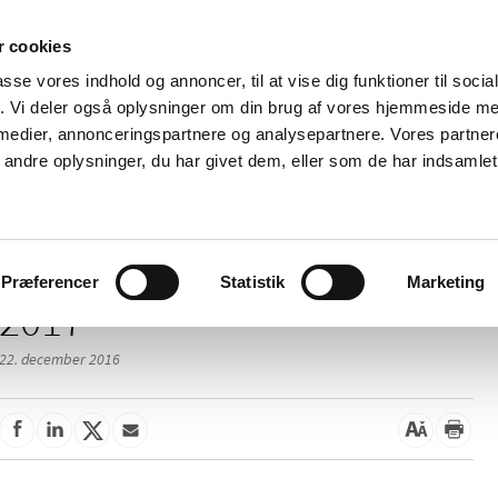
 cookies
passe vores indhold og annoncer, til at vise dig funktioner til soci
Nyheder
Om os
Kontakt
fik. Vi deler også oplysninger om din brug af vores hjemmeside m
 medier, annonceringspartnere og analysepartnere. Vores partne
 og
Tilskud og
Apoteker og salg af
Me
ndre oplysninger, du har givet dem, eller som de har indsamlet 
rmation
priser
medicin
ud
Præferencer
Statistik
Marketing
2017
22. december 2016