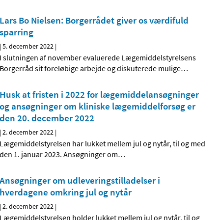
Lars Bo Nielsen: Borgerrådet giver os værdifuld
sparring
|
5. december 2022
|
I slutningen af november evaluerede Lægemiddelstyrelsens
Borgerråd sit foreløbige arbejde og diskuterede mulige
…
Husk at fristen i 2022 for lægemiddelansøgninger
og ansøgninger om kliniske lægemiddelforsøg er
den 20. december 2022
|
2. december 2022
|
Lægemiddelstyrelsen har lukket mellem jul og nytår, til og med
den 1. januar 2023. Ansøgninger om
…
Ansøgninger om udleveringstilladelser i
hverdagene omkring jul og nytår
|
2. december 2022
|
Lægemiddelstyrelsen holder lukket mellem jul og nytår, til og