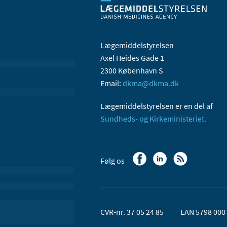
Lægemiddelstyrelsen
Axel Heides Gade 1
2300 København S
Email:
dkma@dkma.dk
Lægemiddelstyrelsen er en del af
Sundheds- og Kirkeministeriet.
Følg os
CVR-nr. 37 05 24 85
EAN 5798 000 