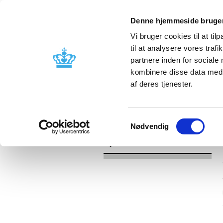
Denne hjemmeside bruger
Vi bruger cookies til at til
til at analysere vores tra
partnere inden for sociale
Godkendelse og
Bivirkninger
kombinere disse data med a
kontrol
produktinfo
af deres tjenester.
/
Nyheder
2017
Samtykkevalg
Nødvendig
Nyheder