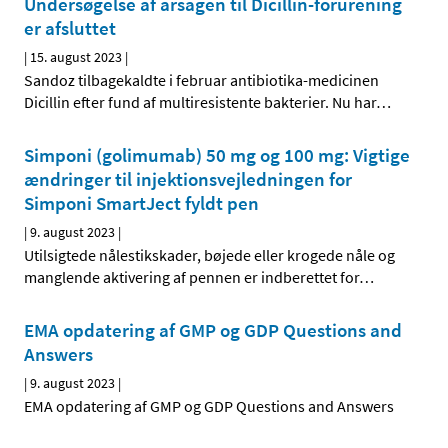
Undersøgelse af årsagen til Dicillin-forurening
er afsluttet
|
15. august 2023
|
Sandoz tilbagekaldte i februar antibiotika-medicinen
Dicillin efter fund af multiresistente bakterier. Nu har
…
Simponi (golimumab) 50 mg og 100 mg: Vigtige
ændringer til injektionsvejledningen for
Simponi SmartJect fyldt pen
|
9. august 2023
|
Utilsigtede nålestikskader, bøjede eller krogede nåle og
manglende aktivering af pennen er indberettet for
…
EMA opdatering af GMP og GDP Questions and
Answers
|
9. august 2023
|
EMA opdatering af GMP og GDP Questions and Answers