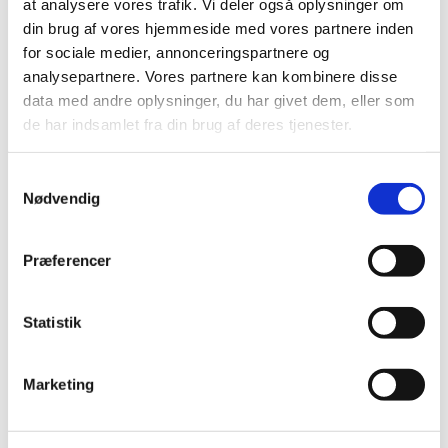
at analysere vores trafik. Vi deler også oplysninger om
Udlevering af Paxlovid efter Lov om
din brug af vores hjemmeside med vores partnere inden
lægemidler §29 stk. 2
for sociale medier, annonceringspartnere og
|
9. januar 2024
|
analysepartnere. Vores partnere kan kombinere disse
Lægemiddelstyrelsen tillader, jf. lægemiddellovens §29
data med andre oplysninger, du har givet dem, eller som
stk. 2, at udlevering af Paxlovid må finde sted på et
…
de har indsamlet fra din brug af deres tjenester.
Medicintilskudsnævnet fastholder
Samtykkevalg
anbefalinger om det fremtidige tilskud til
Nødvendig
diabetesmedicin (ekskl. insuliner)
|
8. januar 2024
|
Præferencer
Lægemiddelstyrelsen har modtaget
Medicintilskudsnævnets endelige anbefalinger om den
…
Statistik
Bevilling til at drive Silkeborg Ørne Apotek
|
5. januar 2024
|
Marketing
Lægemiddelstyrelsen har den 12. december 2023
meddelt, at Sara Vestergaard Rasmussen får bevilling
…