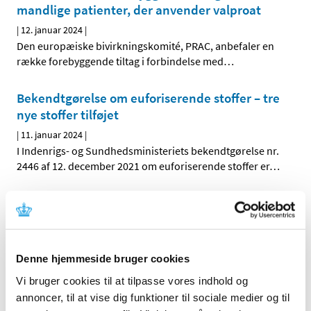
mandlige patienter, der anvender valproat
|
12. januar 2024
|
Den europæiske bivirkningskomité, PRAC, anbefaler en
række forebyggende tiltag i forbindelse med
…
Bekendtgørelse om euforiserende stoffer – tre
nye stoffer tilføjet
|
11. januar 2024
|
I Indenrigs- og Sundhedsministeriets bekendtgørelse nr.
2446 af 12. december 2021 om euforiserende stoffer er
…
Lægemiddelstyrelsen ændrer struktur for
opkrævning og betaling af årsgebyrer for
kliniske forsøg med lægemidler
|
11. januar 2024
|
Denne hjemmeside bruger cookies
Fra 2024 vil Lægemiddelstyrelsen opkræve årsgebyr to
Vi bruger cookies til at tilpasse vores indhold og
gange årligt. Vi går således væk fra opkrævning af
…
annoncer, til at vise dig funktioner til sociale medier og til