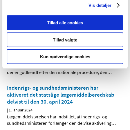
Vis detaljer
Bevilling til at drive Silkeborg Svane Apotek
|
5. januar 2024
|
Lægemiddelstyrelsen har den 12. december 2023
Tillad alle cookies
meddelt, at Sara Vestergaard Rasmussen får bevilling
…
Tillad valgte
Opdatering af produktresumeer på grund af
ændrede ATC-koder for 2024
Kun nødvendige cookies
|
2. januar 2024
|
Indehavere af markedsføringstilladelser til lægemidler,
der er godkendt efter den nationale procedure, den
…
Indenrigs- og sundhedsministeren har
aktiveret det statslige lægemiddelberedskab
delvist til den 30. april 2024
|
1. januar 2024
|
Lægemiddelstyrelsen har indstillet, at Indenrigs- og
sundhedsministeren forlænger den delvise aktivering
…