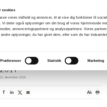
 cookies
passe vores indhold og annoncer, til at vise dig funktioner til soci
Nyheder
Om os
Kontakt
fik. Vi deler også oplysninger om din brug af vores hjemmeside m
 medier, annonceringspartnere og analysepartnere. Vores partne
 og
Tilskud og
Apoteker og salg af
Me
ndre oplysninger, du har givet dem, eller som de har indsamlet 
rmation
priser
medicin
ud
Præferencer
Statistik
Marketing
2017
22. december 2016