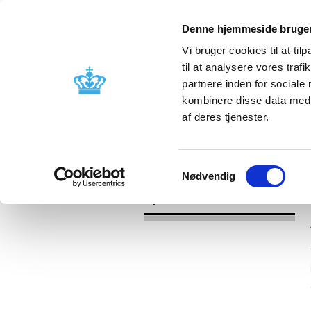
Denne hjemmeside bruger
Vi bruger cookies til at til
til at analysere vores tra
partnere inden for sociale
Godkendelse og
Bivirkninger
kombinere disse data med a
kontrol
produktinfo
af deres tjenester.
/
Nyheder
2017
Samtykkevalg
Nødvendig
Nyheder