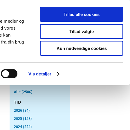
Tillad alle cookies
ale medier og
Udgivelser
Cookies
ed vores
Tillad valgte
re kan
dicinsk
Særlige
fra din brug
styr
produktområder
Kun nødvendige cookies
Vis detaljer
Alle (2506)
TID
2026 (84)
2025 (158)
2024 (224)