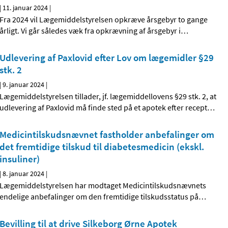
|
11. januar 2024
|
Fra 2024 vil Lægemiddelstyrelsen opkræve årsgebyr to gange
årligt. Vi går således væk fra opkrævning af årsgebyr i
…
Udlevering af Paxlovid efter Lov om lægemidler §29
stk. 2
|
9. januar 2024
|
Lægemiddelstyrelsen tillader, jf. lægemiddellovens §29 stk. 2, at
udlevering af Paxlovid må finde sted på et apotek efter recept
…
Medicintilskudsnævnet fastholder anbefalinger om
det fremtidige tilskud til diabetesmedicin (ekskl.
insuliner)
|
8. januar 2024
|
Lægemiddelstyrelsen har modtaget Medicintilskudsnævnets
endelige anbefalinger om den fremtidige tilskudsstatus på
…
Bevilling til at drive Silkeborg Ørne Apotek