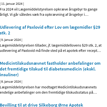
|
11. januar 2024
|
Fra 2024 vil Lægemiddelstyrelsen opkræve årsgebyr to gange
årligt. Vi går således væk fra opkrævning af årsgebyr i
…
Udlevering af Paxlovid efter Lov om lægemidler §29
stk. 2
|
9. januar 2024
|
Lægemiddelstyrelsen tillader, jf. lægemiddellovens §29 stk. 2, at
udlevering af Paxlovid må finde sted på et apotek efter recept
…
Medicintilskudsnævnet fastholder anbefalinger om
det fremtidige tilskud til diabetesmedicin (ekskl.
insuliner)
|
8. januar 2024
|
Lægemiddelstyrelsen har modtaget Medicintilskudsnævnets
endelige anbefalinger om den fremtidige tilskudsstatus på
…
Bevilling til at drive Silkeborg Ørne Apotek