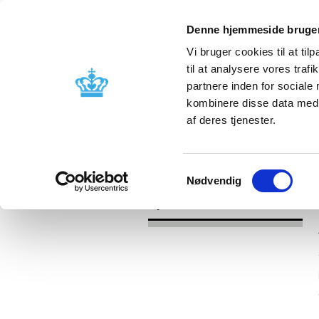
Denne hjemmeside bruger
Vi bruger cookies til at til
til at analysere vores tra
partnere inden for sociale
Godkendelse og
Bivirkninger
kombinere disse data med a
kontrol
produktinfo
af deres tjenester.
/
Nyheder
2017
Samtykkevalg
Nødvendig
Nyheder