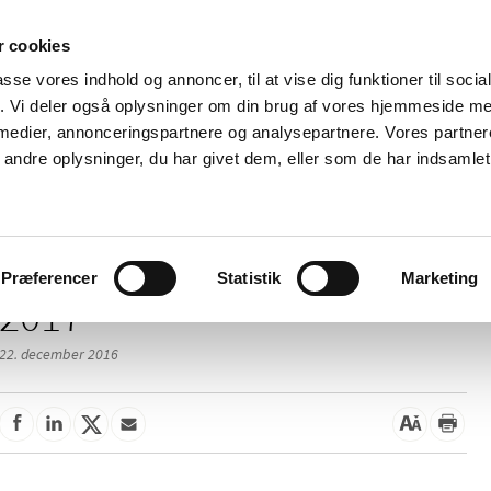
 cookies
passe vores indhold og annoncer, til at vise dig funktioner til soci
Nyheder
Om os
Kontakt
fik. Vi deler også oplysninger om din brug af vores hjemmeside m
 medier, annonceringspartnere og analysepartnere. Vores partne
 og
Tilskud og
Apoteker og salg af
Me
ndre oplysninger, du har givet dem, eller som de har indsamlet 
rmation
priser
medicin
ud
Præferencer
Statistik
Marketing
2017
22. december 2016