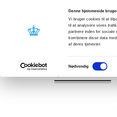
Denne hjemmeside bruger
Vi bruger cookies til at til
til at analysere vores tra
partnere inden for sociale
Godkendelse og
Bivirkninger
kombinere disse data med a
kontrol
produktinfo
af deres tjenester.
/
Nyheder
2017
Samtykkevalg
Nødvendig
Nyheder