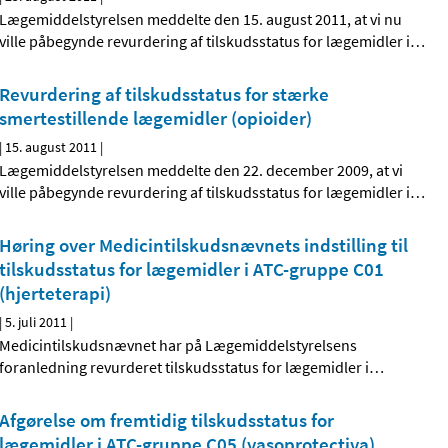
Lægemiddelstyrelsen meddelte den 15. august 2011, at vi nu
ville påbegynde revurdering af tilskudsstatus for lægemidler i
…
Revurdering af tilskudsstatus for stærke
smertestillende lægemidler (opioider)
|
15. august 2011
|
Lægemiddelstyrelsen meddelte den 22. december 2009, at vi
ville påbegynde revurdering af tilskudsstatus for lægemidler i
…
Høring over Medicintilskudsnævnets indstilling til
tilskudsstatus for lægemidler i ATC-gruppe C01
(hjerteterapi)
|
5. juli 2011
|
Medicintilskudsnævnet har på Lægemiddelstyrelsens
foranledning revurderet tilskudsstatus for lægemidler i
…
Afgørelse om fremtidig tilskudsstatus for
lægemidler i ATC-gruppe C05 (vasoprotectiva)