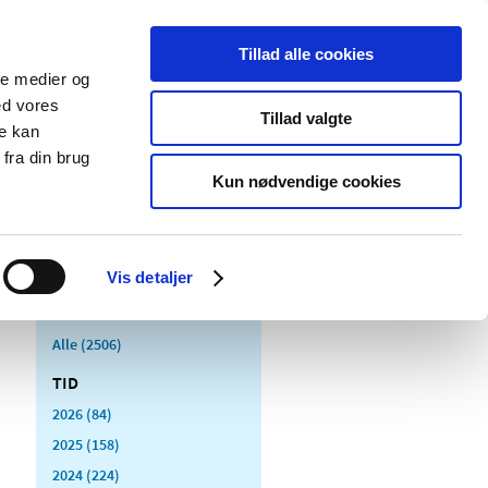
Tillad alle cookies
ale medier og
Udgivelser
Cookies
ed vores
Tillad valgte
re kan
dicinsk
Særlige
fra din brug
styr
produktområder
Kun nødvendige cookies
Vis detaljer
Alle (2506)
TID
2026 (84)
2025 (158)
2024 (224)