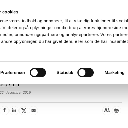
 cookies
passe vores indhold og annoncer, til at vise dig funktioner til soci
Nyheder
Om os
Kontakt
fik. Vi deler også oplysninger om din brug af vores hjemmeside m
 medier, annonceringspartnere og analysepartnere. Vores partne
 og
Tilskud og
Apoteker og salg af
Me
ndre oplysninger, du har givet dem, eller som de har indsamlet 
rmation
priser
medicin
ud
Præferencer
Statistik
Marketing
2017
22. december 2016