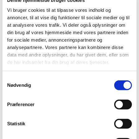
Denne hjemmeside bruger cookies
Høring over Medicintilskudsnævnets
Vi bruger cookies til at tilpasse vores indhold og
indstilling for glucosamin
annoncer, til at vise dig funktioner til sociale medier og til
at analysere vores trafik. Vi deler også oplysninger om
|
27. maj 2011
|
din brug af vores hjemmeside med vores partnere inden
Medicintilskudsnævnet har revurderet tilskudsstatus for
for sociale medier, annonceringspartnere og
lægemidler, der indeholder glucosamin. Lægemidlerne
…
analysepartnere. Vores partnere kan kombinere disse
data med andre oplysninger, du har givet dem, eller som
Høring over Medicintilskudsnævnets
de har indsamlet fra din brug af deres tjenester.
indstilling til tilskudsstatus for lægemidler til
behandling af depression og angst
(lægemidler i ATC-gruppe N06A m.fl.)
Samtykkevalg
Nødvendig
|
6. maj 2011
|
Medicintilskudsnævnet har på Lægemiddelstyrelsens
foranledning revurderet tilskudsstatus for lægemidler i
…
Præferencer
Lægemiddelstyrelsen indleder ad hoc
Statistik
revurdering af tilskudsstatus for glucosamin
(M01AX05)