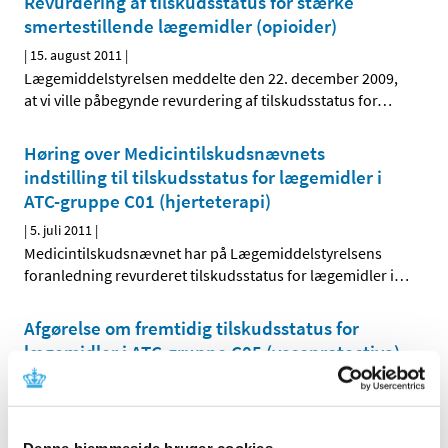
Revurdering af tilskudsstatus for stærke
smertestillende lægemidler (opioider)
|
15. august 2011
|
Lægemiddelstyrelsen meddelte den 22. december 2009,
at vi ville påbegynde revurdering af tilskudsstatus for
…
Høring over Medicintilskudsnævnets
indstilling til tilskudsstatus for lægemidler i
ATC-gruppe C01 (hjerteterapi)
|
5. juli 2011
|
Medicintilskudsnævnet har på Lægemiddelstyrelsens
foranledning revurderet tilskudsstatus for lægemidler i
…
Afgørelse om fremtidig tilskudsstatus for
lægemidler i ATC-gruppe C05 (vasoprotectiva)
|
28. juni 2011
|
Lægemiddelstyrelsen har den 27. juni 2011 truffet
afgørelse om fremtidig tilskudsstatus for lægemidler i
…