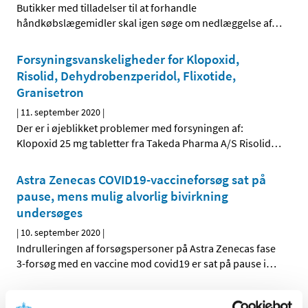
Butikker med tilladelser til at forhandle
håndkøbslægemidler skal igen søge om nedlæggelse af
…
Forsyningsvanskeligheder for Klopoxid,
Risolid, Dehydrobenzperidol, Flixotide,
Granisetron
|
11. september 2020
|
Der er i øjeblikket problemer med forsyningen af:
Klopoxid 25 mg tabletter fra Takeda Pharma A/S Risolid
…
Astra Zenecas COVID19-vaccineforsøg sat på
pause, mens mulig alvorlig bivirkning
undersøges
|
10. september 2020
|
Indrulleringen af forsøgspersoner på Astra Zenecas fase
3-forsøg med en vaccine mod covid19 er sat på pause i
…
Forsyningsvanskeligheder for Abstral og