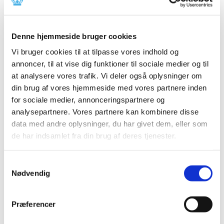
Digoxin
|
10. september 2020
|
Der er i øjeblikket problemer med forsyningen af Abstral
Denne hjemmeside bruger cookies
fra Kyowa Kirin, samt parallelimportører, og Digoxin
…
Vi bruger cookies til at tilpasse vores indhold og
annoncer, til at vise dig funktioner til sociale medier og til
Ny dataanalyse: Ibuprofen forværrer ikke
at analysere vores trafik. Vi deler også oplysninger om
tilstanden for COVID-19-patienter
din brug af vores hjemmeside med vores partnere inden
|
9. september 2020
|
for sociale medier, annonceringspartnere og
Brugen af Ibuprofen og andre smerte- og
analysepartnere. Vores partnere kan kombinere disse
betændelsesdæmpende lægemidler såkaldte NSAID’er
…
data med andre oplysninger, du har givet dem, eller som
de har indsamlet fra din brug af deres tjenester.
Grazax til græspollenallergi ændrer
tilskudsklausul
Samtykkevalg
|
8. september 2020
|
Nødvendig
Lægemiddelstyrelsen har besluttet, at Grazax med
virkning fra 21. september 2020 ændrer tilskudsklausul.
Præferencer
Forsyningsvanskeligheder for Valaciclovir,