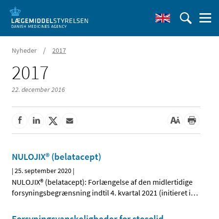
/
Nyheder
2017
2017
22. december 2016
NULOJIX® (belatacept)
|
25. september 2020
|
NULOJIX® (belatacept): Forlængelse af den midlertidige
forsyningsbegrænsning indtil 4. kvartal 2021 (initieret i
…
Forsyningsvanskeligheder for stesolid