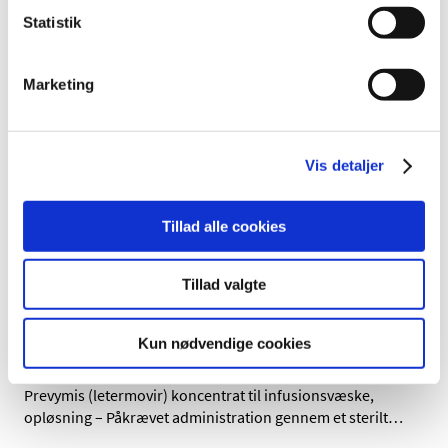
Ameluz, Cyclogyl
Statistik
|
8. september 2020
|
Der er i øjeblikket problemer med forsyningen af
Marketing
Valaciclovir, Ameluz og Cyclogyl
COVID-19: Lægemiddelstyrelsen genoptager
midlertidig praksis, hvor alle
Vis detaljer
lægemiddelpakninger medtages i
Medicinpriser
Tillad alle cookies
|
4. september 2020
|
Som led i at forebygge potentielle forsyningsproblemer
Tillad valgte
for lægemidler under Corona-pandemien, har
…
DHPC Prevymis (letermovir)
Kun nødvendige cookies
|
3. september 2020
|
Prevymis (letermovir) koncentrat til infusionsvæske,
opløsning – Påkrævet administration gennem et sterilt
…