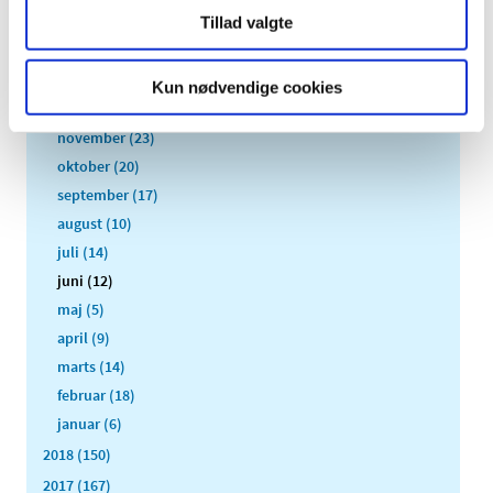
2021 (516)
Tillad valgte
2020 (263)
2019 (159)
Kun nødvendige cookies
december (11)
november (23)
oktober (20)
september (17)
august (10)
juli (14)
juni (12)
maj (5)
april (9)
marts (14)
februar (18)
januar (6)
2018 (150)
2017 (167)