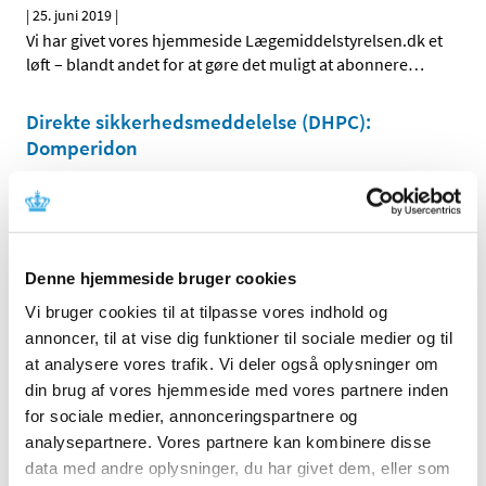
|
25. juni 2019
|
Vi har givet vores hjemmeside Lægemiddelstyrelsen.dk et
løft – blandt andet for at gøre det muligt at abonnere
…
Direkte sikkerhedsmeddelelse (DHPC):
Domperidon
|
21. juni 2019
|
Domperidon (Motilium® og Domperidon “Alternova”):
Fjernelse af doseringsoplysninger for pædiatriske
…
Denne hjemmeside bruger cookies
Flutiform K-haler får generelt klausuleret
tilskud
Vi bruger cookies til at tilpasse vores indhold og
annoncer, til at vise dig funktioner til sociale medier og til
|
7. juni 2019
|
at analysere vores trafik. Vi deler også oplysninger om
Flutiform K-haler, inhalationsspray (suspension med
din brug af vores hjemmeside med vores partnere inden
indhold af fluticason og formoterol i styrkerne 50+5
…
for sociale medier, annonceringspartnere og
analysepartnere. Vores partnere kan kombinere disse
To bidrag til revurdering af tilskudsstatus for
data med andre oplysninger, du har givet dem, eller som
medicin mod knogleskørhed