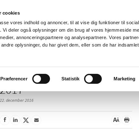
 cookies
passe vores indhold og annoncer, til at vise dig funktioner til soci
Nyheder
Om os
Kontakt
fik. Vi deler også oplysninger om din brug af vores hjemmeside m
 medier, annonceringspartnere og analysepartnere. Vores partne
 og
Tilskud og
Apoteker og salg af
Me
ndre oplysninger, du har givet dem, eller som de har indsamlet 
rmation
priser
medicin
ud
Præferencer
Statistik
Marketing
2017
22. december 2016