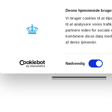
Denne hjemmeside bruger
Vi bruger cookies til at til
til at analysere vores tra
partnere inden for sociale
Godkendelse og
Bivirkninger
kombinere disse data med a
kontrol
produktinfo
af deres tjenester.
/
Nyheder
2017
Samtykkevalg
Nødvendig
Nyheder