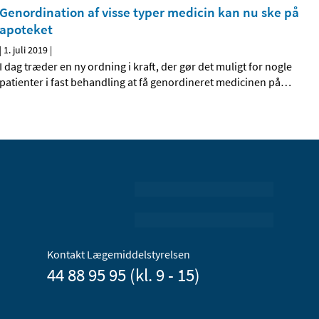
Genordination af visse typer medicin kan nu ske på
apoteket
|
1. juli 2019
|
I dag træder en ny ordning i kraft, der gør det muligt for nogle
patienter i fast behandling at få genordineret medicinen på
…
Kontakt Lægemiddelstyrelsen
44 88 95 95 (kl. 9 - 15)