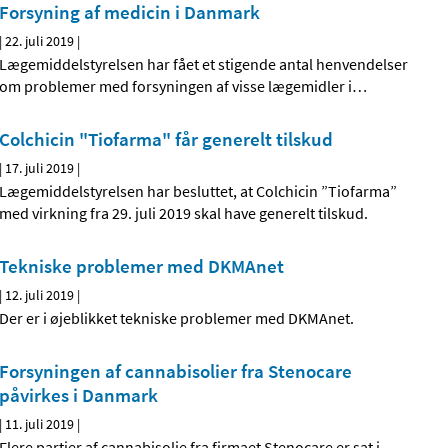
Forsyning af medicin i Danmark
|
22. juli 2019
|
Lægemiddelstyrelsen har fået et stigende antal henvendelser
om problemer med forsyningen af visse lægemidler i
…
Colchicin "Tiofarma" får generelt tilskud
|
17. juli 2019
|
Lægemiddelstyrelsen har besluttet, at Colchicin ”Tiofarma”
med virkning fra 29. juli 2019 skal have generelt tilskud.
Tekniske problemer med DKMAnet
|
12. juli 2019
|
Der er i øjeblikket tekniske problemer med DKMAnet.
Forsyningen af cannabisolier fra Stenocare
påvirkes i Danmark
|
11. juli 2019
|
Flere partier af cannabisolie fra firmaet Stenocare er sat i