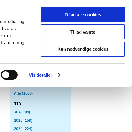
Tillad alle cookies
ale medier og
Udgivelser
Cookies
ed vores
Tillad valgte
re kan
dicinsk
Særlige
fra din brug
styr
produktområder
Kun nødvendige cookies
Vis detaljer
Alle (2506)
TID
2026 (84)
2025 (158)
2024 (224)