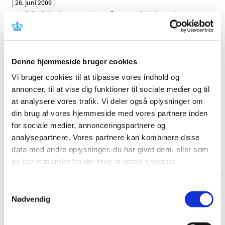
|
26. juni 2009
|
Medicintilskudsnævnet har på Lægemiddelstyrelsens
foranledning revurderet tilskudsstatus for lægemidler,
…
Ændring af tilskud til hjerte-karmedicin pr. 13.
Denne hjemmeside bruger cookies
juli 2009
Vi bruger cookies til at tilpasse vores indhold og
|
9. juni 2009
|
annoncer, til at vise dig funktioner til sociale medier og til
Medicintilskudsnævnet og Lægemiddelstyrelsen har
gennemgået lægemidler til behandling af
…
at analysere vores trafik. Vi deler også oplysninger om
din brug af vores hjemmeside med vores partnere inden
for sociale medier, annonceringspartnere og
Tilskudsstatus for lægemidler i ATC-gruppe
analysepartnere. Vores partnere kan kombinere disse
A06 og A02AA04, laksantia: Høringssvar på
data med andre oplysninger, du har givet dem, eller som
Medicintilskudsnævnets indstilling
de har indsamlet fra din brug af deres tjenester.
|
3. juni 2009
|
Medicintilskudsnævnets indstilling vedrørende fremtidig
tilskudsstatus for laksantia (ATC-grupper A06 og
…
Samtykkevalg
Nødvendig
Tilskudsstatus for lægemidler i ATC-gruppe