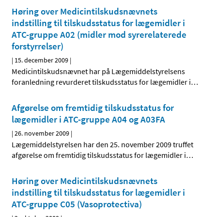
Høring over Medicintilskudsnævnets
indstilling til tilskudsstatus for lægemidler i
ATC-gruppe A02 (midler mod syrerelaterede
forstyrrelser)
|
15. december 2009
|
Medicintilskudsnævnet har på Lægemiddelstyrelsens
foranledning revurderet tilskudsstatus for lægemidler i
…
Afgørelse om fremtidig tilskudsstatus for
lægemidler i ATC-gruppe A04 og A03FA
|
26. november 2009
|
Lægemiddelstyrelsen har den 25. november 2009 truffet
afgørelse om fremtidig tilskudsstatus for lægemidler i
…
Høring over Medicintilskudsnævnets
indstilling til tilskudsstatus for lægemidler i
ATC-gruppe C05 (Vasoprotectiva)