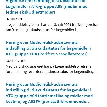
Afgørelse om fremtidig tilskudsstatus for
lægemidler i ATC-gruppe A08 (midler mod
fedme ekskl. diætmidler)
|
6. juli 2009
|
Lægemiddelstyrelsen har den 3. juli 2009 truffet afgørelse
om fremtidig tilskudsstatus for lægemidler i
…
Høring over Medicintilskudsnævnets
indstilling til tilskudsstatus for lægemidler i
ATC-gruppe C04 (Perifere vasodilatatorer)
|
30. juni 2009
|
Medicintilskudsnævnet har på Lægemiddelstyrelsens
foranledning revurderet tilskudsstatus for lægemidler,
…
Høring over Medicintilskudsnævnets
indstilling til tilskudsstatus for lægemidler i
ATC-gruppe A04 (antiemetika og midler mod
kvalme) og A03FA (peristaltik­fremmende
…