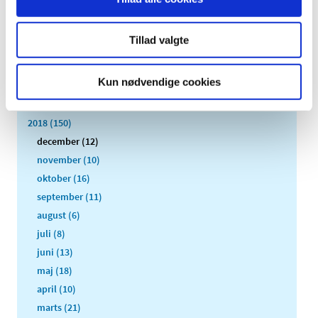
2024 (224)
2023 (195)
Tillad valgte
2022 (197)
2021 (516)
Kun nødvendige cookies
2020 (263)
2019 (159)
2018 (150)
december (12)
november (10)
oktober (16)
september (11)
august (6)
juli (8)
juni (13)
maj (18)
april (10)
marts (21)