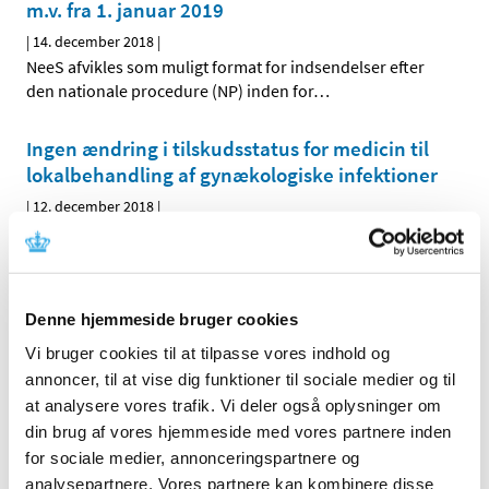
m.v. fra 1. januar 2019
|
14. december 2018
|
NeeS afvikles som muligt format for indsendelser efter
den nationale procedure (NP) inden for
…
Ingen ændring i tilskudsstatus for medicin til
lokalbehandling af gynækologiske infektioner
|
12. december 2018
|
Lægemiddelstyrelsen har truffet afgørelse om
tilskudsstatus for medicin til lokalbehandling af
…
Verkazia får generelt klausuleret tilskud fra 17.
Denne hjemmeside bruger cookies
december 2018
Vi bruger cookies til at tilpasse vores indhold og
|
10. december 2018
|
annoncer, til at vise dig funktioner til sociale medier og til
Lægemiddelstyrelsen har besluttet, at Verkazia skal have
at analysere vores trafik. Vi deler også oplysninger om
generelt klausuleret tilskud til børn og unge med svær
…
din brug af vores hjemmeside med vores partnere inden
for sociale medier, annonceringspartnere og
Fixopost mod grøn stær (forhøjet tryk i øjet) får
analysepartnere. Vores partnere kan kombinere disse