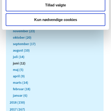
2021 (516)
Tillad valgte
2020 (263)
2019 (159)
Kun nødvendige cookies
december (11)
november (23)
oktober (20)
september (17)
august (10)
juli (14)
juni (12)
maj (5)
april (9)
marts (14)
februar (18)
januar (6)
2018 (150)
2017 (167)