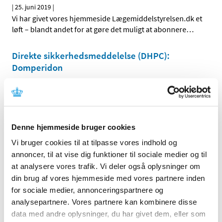
|
25. juni 2019
|
Vi har givet vores hjemmeside Lægemiddelstyrelsen.dk et
løft – blandt andet for at gøre det muligt at abonnere
…
Direkte sikkerhedsmeddelelse (DHPC):
Domperidon
|
21. juni 2019
|
Domperidon (Motilium® og Domperidon “Alternova”):
Fjernelse af doseringsoplysninger for pædiatriske
…
Denne hjemmeside bruger cookies
Flutiform K-haler får generelt klausuleret
tilskud
Vi bruger cookies til at tilpasse vores indhold og
annoncer, til at vise dig funktioner til sociale medier og til
|
7. juni 2019
|
at analysere vores trafik. Vi deler også oplysninger om
Flutiform K-haler, inhalationsspray (suspension med
din brug af vores hjemmeside med vores partnere inden
indhold af fluticason og formoterol i styrkerne 50+5
…
for sociale medier, annonceringspartnere og
analysepartnere. Vores partnere kan kombinere disse
To bidrag til revurdering af tilskudsstatus for
data med andre oplysninger, du har givet dem, eller som
medicin mod knogleskørhed