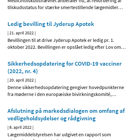
Medicintilskudsnævnet anbefaler nu, at revurdering af
tilskudsstatus for stærke smertestillende lægemidler
…
Ledig bevilling til Jyderup Apotek
|
21. april 2022
|
Bevillingen til at drive Jyderup Apotek er ledig pr. 1.
oktober 2022. Bevillingen er opslået ledig efter Lov om
…
Sikkerhedsopdatering for COVID-19 vacciner
(2022, nr. 4)
|
20. april 2022
|
Denne sikkerhedsopdatering gengiver hovedpunkterne
fra møderne i den europæiske bivirkningskomité,
…
Afslutning på markedsdialogen om omfang af
vedligeholdsydelser og rådgivning
|
8. april 2022
|
Lægemiddelstyrelsen har udgivet en rapport som