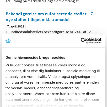
afslutning på markedsdialogen om omfang af
…
Bekendtgørelse om euforiserende stoffer – 7
nye stoffer tilføjet inkl. tramadol
|
7. april 2022
|
I Sundhedsministeriets bekendtgørelse nr. 2446 af 12.
december 2021 om euforiserende stoffer er der fra den
…
Håndtering af kliniske lægemiddelforsøg i
forhold til krigen i Ukraine
Denne hjemmeside bruger cookies
|
5. april 2022
|
Vi bruger cookies til at tilpasse vores indhold og
Den aktuelle krig i Ukraine kan have betydning for en
annoncer, til at vise dig funktioner til sociale medier og til
række kliniske lægemiddelforsøg. Både når det gælder
…
at analysere vores trafik. Vi deler også oplysninger om
din brug af vores hjemmeside med vores partnere inden
Lægemiddelstyrelsen præsenterer ny strategi
for sociale medier, annonceringspartnere og
|
5. april 2022
|
analysepartnere. Vores partnere kan kombinere disse
Lægemiddelstyrelsens direktør Lars Bo Nielsen har netop
data med andre oplysninger, du har givet dem, eller som
præsenteret styrelsens nye strategi 2022-26. Strategien
…
de har indsamlet fra din brug af deres tjenester.