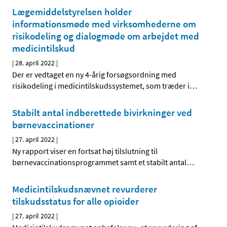
Lægemiddelstyrelsen holder
informationsmøde med virksomhederne om
risikodeling og dialogmøde om arbejdet med
medicintilskud
|
28. april 2022
|
Der er vedtaget en ny 4-årig forsøgsordning med
risikodeling i medicintilskudssystemet, som træder i
…
Stabilt antal indberettede bivirkninger ved
børnevaccinationer
|
27. april 2022
|
Ny rapport viser en fortsat høj tilslutning til
børnevaccinationsprogrammet samt et stabilt antal
…
Medicintilskudsnævnet revurderer
tilskudsstatus for alle opioider
|
27. april 2022
|