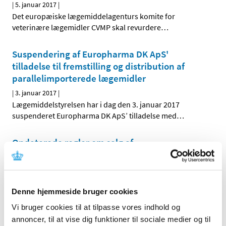
|
5. januar 2017
|
Det europæiske lægemiddelagenturs komite for
veterinære lægemidler CVMP skal revurdere
…
Suspendering af Europharma DK ApS'
tilladelse til fremstilling og distribution af
parallelimporterede lægemidler
|
3. januar 2017
|
Lægemiddelstyrelsen har i dag den 3. januar 2017
suspenderet Europharma DK ApS’ tilladelse med
…
Opdaterede regler om salg af
håndkøbslægemidler uden for apotek
|
2. januar 2017
|
Lægemiddelstyrelsen har opdateret bekendtgørelserne
Denne hjemmeside bruger cookies
om forhandling af håndkøbslægemidler uden for
…
Vi bruger cookies til at tilpasse vores indhold og
annoncer, til at vise dig funktioner til sociale medier og til
Forrige
1
7
8
9
…