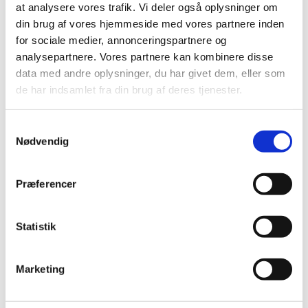
at analysere vores trafik. Vi deler også oplysninger om
din brug af vores hjemmeside med vores partnere inden
for sociale medier, annonceringspartnere og
Alle (2506)
analysepartnere. Vores partnere kan kombinere disse
TID
data med andre oplysninger, du har givet dem, eller som
2026 (84)
de har indsamlet fra din brug af deres tjenester.
2025 (158)
2024 (224)
Samtykkevalg
Nødvendig
2023 (195)
2022 (197)
2021 (516)
Præferencer
2020 (263)
2019 (159)
Statistik
2018 (150)
2017 (167)
Marketing
december (19)
november (19)