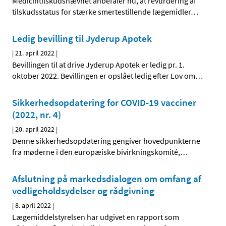
Medicintilskudsnævnet anbefaler nu, at revurdering af
tilskudsstatus for stærke smertestillende lægemidler
…
Ledig bevilling til Jyderup Apotek
|
21. april 2022
|
Bevillingen til at drive Jyderup Apotek er ledig pr. 1.
oktober 2022. Bevillingen er opslået ledig efter Lov om
…
Sikkerhedsopdatering for COVID-19 vacciner
(2022, nr. 4)
|
20. april 2022
|
Denne sikkerhedsopdatering gengiver hovedpunkterne
fra møderne i den europæiske bivirkningskomité,
…
Afslutning på markedsdialogen om omfang af
vedligeholdsydelser og rådgivning
|
8. april 2022
|
Lægemiddelstyrelsen har udgivet en rapport som