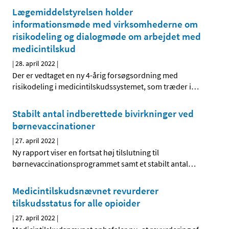
Lægemiddelstyrelsen holder
informationsmøde med virksomhederne om
risikodeling og dialogmøde om arbejdet med
medicintilskud
|
28. april 2022
|
Der er vedtaget en ny 4-årig forsøgsordning med
risikodeling i medicintilskudssystemet, som træder i
…
Stabilt antal indberettede bivirkninger ved
børnevaccinationer
|
27. april 2022
|
Ny rapport viser en fortsat høj tilslutning til
børnevaccinationsprogrammet samt et stabilt antal
…
Medicintilskudsnævnet revurderer
tilskudsstatus for alle opioider
|
27. april 2022
|