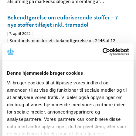
afslutning på markedsdialogen om omfang af
…
Bekendtgørelse om euforiserende stoffer – 7
nye stoffer tilføjet inkl. tramadol
|
7. april 2022
|
I Sundhedsministeriets bekendtgørelse nr. 2446 af 12.
december 2021 om euforiserende stoffer er der fra den
…
Håndtering af kliniske lægemiddelforsøg i
forhold til krigen i Ukraine
Denne hjemmeside bruger cookies
|
5. april 2022
|
Vi bruger cookies til at tilpasse vores indhold og
Den aktuelle krig i Ukraine kan have betydning for en
annoncer, til at vise dig funktioner til sociale medier og til
række kliniske lægemiddelforsøg. Både når det gælder
…
at analysere vores trafik. Vi deler også oplysninger om
din brug af vores hjemmeside med vores partnere inden
Lægemiddelstyrelsen præsenterer ny strategi
for sociale medier, annonceringspartnere og
|
5. april 2022
|
analysepartnere. Vores partnere kan kombinere disse
Lægemiddelstyrelsens direktør Lars Bo Nielsen har netop
data med andre oplysninger, du har givet dem, eller som
præsenteret styrelsens nye strategi 2022-26. Strategien
…
de har indsamlet fra din brug af deres tjenester.