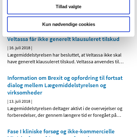
knoglerne
Tillad valgte
|
16. juli 2018
|
EU´s Bivirkningskomité (PRAC) har vedtaget nye
anbefalinger for brug af Xofigo til behandling af
…
Kun nødvendige cookies
Veltassa får ikke generelt klausuleret tilskud
|
16. juli 2018
|
Lægemiddelstyrelsen har besluttet, at Veltassa ikke skal
have generelt klausuleret tilskud. Veltassa anvendes til
…
Information om Brexit og opfordring til fortsat
dialog mellem Lægemiddelstyrelsen og
virksomheder
|
13. juli 2018
|
Lægemiddelstyrelsen deltager aktivt i de overvejelser og
forberedelser, der gennem længere tid er foregået på
…
Fase I kliniske forsøg og ikke-kommercielle