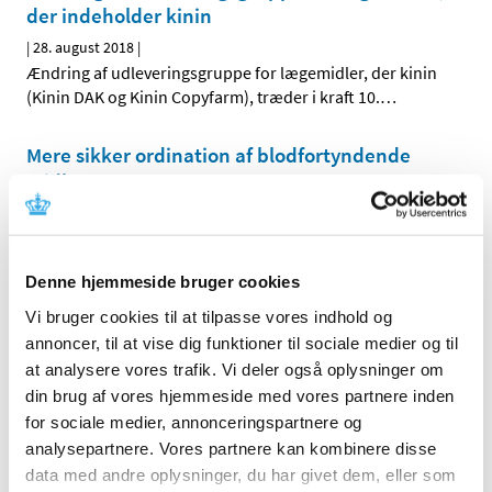
der indeholder kinin
|
28. august 2018
|
Ændring af udleveringsgruppe for lægemidler, der kinin
(Kinin DAK og Kinin Copyfarm), træder i kraft 10.
…
Mere sikker ordination af blodfortyndende
midler
|
24. august 2018
|
Samarbejde mellem medicinalvirksomheder, apoteker og
myndigheder har elimineret en hyppig årsag til
…
Denne hjemmeside bruger cookies
Vi bruger cookies til at tilpasse vores indhold og
5 høringssvar om tilskudsstatus for medicin
annoncer, til at vise dig funktioner til sociale medier og til
mod forstørret prostata
at analysere vores trafik. Vi deler også oplysninger om
|
23. august 2018
|
din brug af vores hjemmeside med vores partnere inden
Medicintilskudsnævnets forslag til fremtidig
for sociale medier, annonceringspartnere og
tilskudsstatus for medicin mod forstørret prostata har
…
analysepartnere. Vores partnere kan kombinere disse
data med andre oplysninger, du har givet dem, eller som
Ledig bevilling til Viborg Løve Apotek