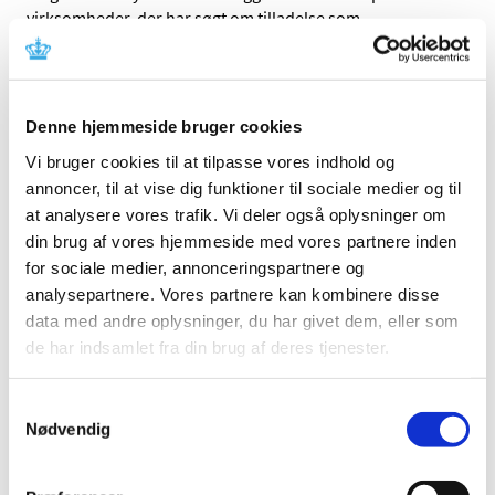
virksomheder, der har søgt om tilladelse som
…
Suspendering af Europharma DK ApS'
tilladelser til fremstilling og distribution af
lægemidler
Denne hjemmeside bruger cookies
Vi bruger cookies til at tilpasse vores indhold og
|
8. november 2017
|
Lægemiddelstyrelsen har tirsdag den 7. november 2017
annoncer, til at vise dig funktioner til sociale medier og til
suspenderet Europharma DK ApS’ tilladelser med
…
at analysere vores trafik. Vi deler også oplysninger om
din brug af vores hjemmeside med vores partnere inden
Ny Enhedschef til Enheden for
for sociale medier, annonceringspartnere og
Lægemiddelsikkerhed og Medicinsk Udstyr
analysepartnere. Vores partnere kan kombinere disse
data med andre oplysninger, du har givet dem, eller som
|
3. november 2017
|
de har indsamlet fra din brug af deres tjenester.
Jens Piero Quartarolo er ansat som ny enhedchef og
kommer til at indgå i Lægemiddelstyrelsens
…
Samtykkevalg
Nødvendig
Det er igen muligt at ansøge om tilladelse til
parallelimport via DKMAnet