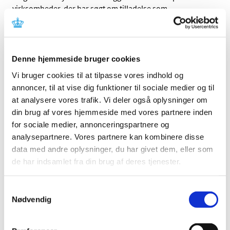
virksomheder, der har søgt om tilladelse som
…
Suspendering af Europharma DK ApS'
tilladelser til fremstilling og distribution af
lægemidler
Denne hjemmeside bruger cookies
Vi bruger cookies til at tilpasse vores indhold og
|
8. november 2017
|
Lægemiddelstyrelsen har tirsdag den 7. november 2017
annoncer, til at vise dig funktioner til sociale medier og til
suspenderet Europharma DK ApS’ tilladelser med
…
at analysere vores trafik. Vi deler også oplysninger om
din brug af vores hjemmeside med vores partnere inden
Ny Enhedschef til Enheden for
for sociale medier, annonceringspartnere og
Lægemiddelsikkerhed og Medicinsk Udstyr
analysepartnere. Vores partnere kan kombinere disse
data med andre oplysninger, du har givet dem, eller som
|
3. november 2017
|
de har indsamlet fra din brug af deres tjenester.
Jens Piero Quartarolo er ansat som ny enhedchef og
kommer til at indgå i Lægemiddelstyrelsens
…
Samtykkevalg
Nødvendig
Det er igen muligt at ansøge om tilladelse til
parallelimport via DKMAnet